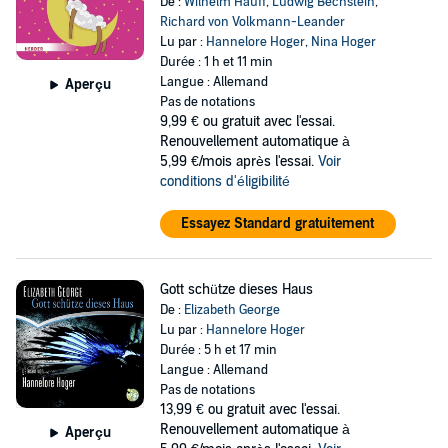
De :
Wilhelm Hauff
,
Ludwig Bechstein
,
Richard von Volkmann-Leander
Lu par :
Hannelore Hoger
,
Nina Hoger
Durée : 1 h et 11 min
Langue : Allemand
Aperçu
Pas de notations
9,99 €
ou gratuit avec l'essai.
Renouvellement automatique à
5,99 €/mois après l'essai.
Voir
conditions d'éligibilité
Essayez Standard gratuitement
Gott schütze dieses Haus
De :
Elizabeth George
Lu par :
Hannelore Hoger
Durée : 5 h et 17 min
Langue : Allemand
Pas de notations
13,99 €
ou gratuit avec l'essai.
Renouvellement automatique à
Aperçu