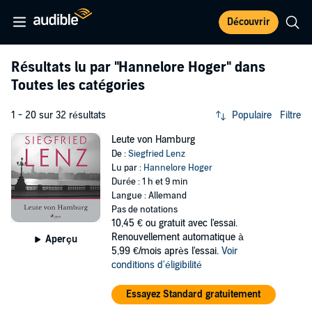
Découvrir
Résultats lu par
"Hannelore Hoger"
dans
Toutes les catégories
1 - 20 sur 32 résultats
Populaire
Filtre
Leute von Hamburg
De :
Siegfried Lenz
Lu par :
Hannelore Hoger
Durée : 1 h et 9 min
Langue : Allemand
Pas de notations
10,45 €
ou gratuit avec l'essai.
Renouvellement automatique à
Aperçu
5,99 €/mois après l'essai.
Voir
conditions d'éligibilité
Essayez Standard gratuitement