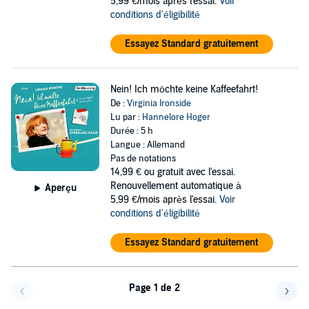
5,99 €/mois après l'essai.
Voir
conditions d'éligibilité
Essayez Standard gratuitement
Nein! Ich möchte keine Kaffeefahrt!
De :
Virginia Ironside
Lu par :
Hannelore Hoger
Durée : 5 h
Langue : Allemand
Pas de notations
14,99 €
ou gratuit avec l'essai.
Renouvellement automatique à
Aperçu
5,99 €/mois après l'essai.
Voir
conditions d'éligibilité
Essayez Standard gratuitement
Page 1 de 2
Page précédente
Page 