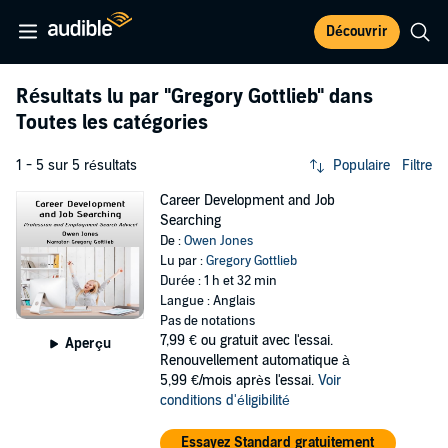
Découvrir
Résultats lu par
"Gregory Gottlieb"
dans
Toutes les catégories
1 - 5 sur 5 résultats
Populaire
Filtre
Career Development and Job
Searching
De :
Owen Jones
Lu par :
Gregory Gottlieb
Durée : 1 h et 32 min
Langue : Anglais
Pas de notations
7,99 €
ou gratuit avec l'essai.
Aperçu
Renouvellement automatique à
5,99 €/mois après l'essai.
Voir
conditions d'éligibilité
Essayez Standard gratuitement