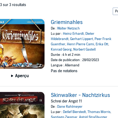
 3 sur 3 résultats
Grieminahles
De :
Walter Netzsch
Lu par :
Heinz Erhardt
,
Dieter
Hildebrandt
,
Gerhart Lippert
,
Peer Frank
Guenther
,
Henri Pierre Cami
,
Erika Ott
,
Konrad Georg
,
Norbert Gastell
Durée : 4 h et 2 min
Date de publication : 28/02/2023
Langue : Allemand
Pas de notations
Aperçu
Skinwalker - Nachtzirkus
Schrei der Angst 11
De :
Dane Rahlmeyer
Lu par :
Detlef Bierstedt
,
Thomas Morris
,
Santiago Ziesmar
,
Astrid Straßburger
,