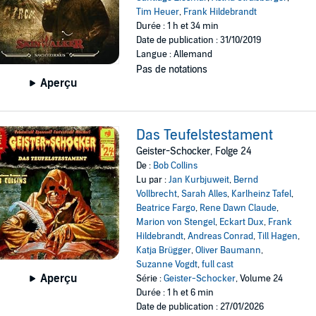
Tim Heuer
,
Frank Hildebrandt
Durée : 1 h et 34 min
Date de publication : 31/10/2019
Langue : Allemand
Pas de notations
Aperçu
Das Teufelstestament
Geister-Schocker, Folge 24
De :
Bob Collins
Lu par :
Jan Kurbjuweit
,
Bernd
Vollbrecht
,
Sarah Alles
,
Karlheinz Tafel
,
Beatrice Fargo
,
Rene Dawn Claude
,
Marion von Stengel
,
Eckart Dux
,
Frank
Hildebrandt
,
Andreas Conrad
,
Till Hagen
,
Katja Brügger
,
Oliver Baumann
,
Suzanne Vogdt
,
full cast
Aperçu
Série :
Geister-Schocker
, Volume 24
Durée : 1 h et 6 min
Date de publication : 27/01/2026