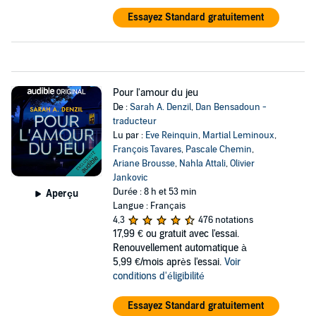
Essayez Standard gratuitement
Pour l'amour du jeu
De :
Sarah A. Denzil
,
Dan Bensadoun -
traducteur
Lu par :
Eve Reinquin
,
Martial Leminoux
,
François Tavares
,
Pascale Chemin
,
Ariane Brousse
,
Nahla Attali
,
Olivier
Jankovic
Durée : 8 h et 53 min
Aperçu
Langue : Français
4,3
476 notations
17,99 €
ou gratuit avec l'essai.
Renouvellement automatique à
5,99 €/mois après l'essai.
Voir
conditions d'éligibilité
Essayez Standard gratuitement