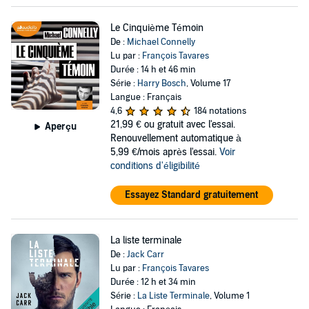
Le Cinquième Témoin
De :
Michael Connelly
Lu par :
François Tavares
Durée : 14 h et 46 min
Série :
Harry Bosch
, Volume 17
Langue : Français
4,6
184 notations
21,99 €
ou gratuit avec l'essai.
Aperçu
Renouvellement automatique à
5,99 €/mois après l'essai.
Voir
conditions d'éligibilité
Essayez Standard gratuitement
La liste terminale
De :
Jack Carr
Lu par :
François Tavares
Durée : 12 h et 34 min
Série :
La Liste Terminale
, Volume 1