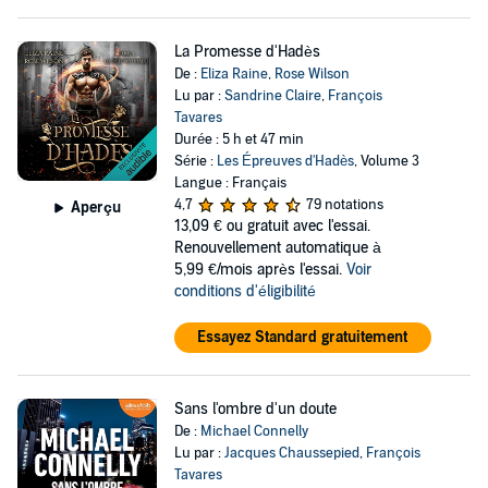
La Promesse d'Hadès
De :
Eliza Raine
,
Rose Wilson
Lu par :
Sandrine Claire
,
François
Tavares
Durée : 5 h et 47 min
Série :
Les Épreuves d'Hadès
, Volume 3
Langue : Français
4,7
79 notations
Aperçu
13,09 €
ou gratuit avec l'essai.
Renouvellement automatique à
5,99 €/mois après l'essai.
Voir
conditions d'éligibilité
Essayez Standard gratuitement
Sans l'ombre d'un doute
De :
Michael Connelly
Lu par :
Jacques Chaussepied
,
François
Tavares