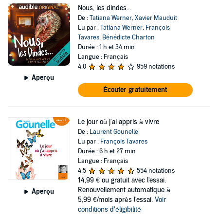
Nous, les dindes...
De :
Tatiana Werner
,
Xavier Mauduit
Lu par :
Tatiana Werner
,
François
Tavares
,
Bénédicte Charton
Durée : 1 h et 34 min
Langue : Français
4,0
959 notations
Aperçu
Écouter gratuitement
Le jour où j'ai appris à vivre
De :
Laurent Gounelle
Lu par :
François Tavares
Durée : 6 h et 27 min
Langue : Français
4,5
554 notations
14,99 €
ou gratuit avec l'essai.
Renouvellement automatique à
Aperçu
5,99 €/mois après l'essai.
Voir
conditions d'éligibilité