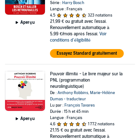
Série :
Harry Bosch
Langue : Français
4,5
323 notations
21,99 €
ou gratuit avec l'essai.
Aperçu
Renouvellement automatique à
5,99 €/mois après l'essai.
Voir
conditions d'éligibilité
Essayez Standard gratuitement
Pouvoir illimité - Le livre majeur sur la
PNL (programmation
neurolinguistique)
De :
Anthony Robbins
,
Marie-Hélène
Dumas - traducteur
Lu par :
François Tavares
Durée : 15 h et 45 min
Langue : Français
Aperçu
4,6
1 772 notations
21,15 €
ou gratuit avec l'essai.
Renouvellement automatique à