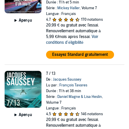
Durée : 11 h et 5 min
Série :
Mickey Haller
, Volume 7
Langue : Français
4,7
170 notations
Aperçu
20,99 €
ou gratuit avec l'essai.
Renouvellement automatique à
5,99 €/mois après l'essai.
Voir
conditions d'éligibilité
Essayez Standard gratuitement
7 / 13
De :
Jacques Saussey
Lu par :
François Tavares
Durée : 11 h et 38 min
Série :
Daniel Magne & Lisa Heslin
,
Volume 7
Langue : Français
4,5
146 notations
Aperçu
20,99 €
ou gratuit avec l'essai.
Renouvellement automatique à