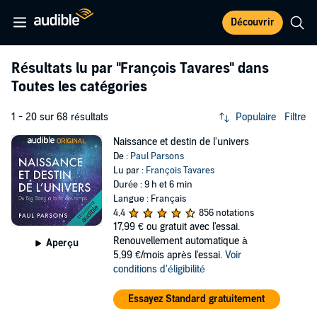
Découvrir
Résultats lu par
"François Tavares"
dans
Toutes les catégories
1 - 20 sur 68 résultats
Populaire
Filtre
Naissance et destin de l'univers
De :
Paul Parsons
Lu par :
François Tavares
Durée : 9 h et 6 min
Langue : Français
4,4
856 notations
17,99 €
ou gratuit avec l'essai.
Renouvellement automatique à
Aperçu
5,99 €/mois après l'essai.
Voir
conditions d'éligibilité
Essayez Standard gratuitement