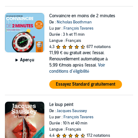
Convaincre en moins de 2 minutes
De :
Nicholas Boothman
Lu par :
François Tavares
Durée : 3 h et 11 min
Langue : Français
4,3
677 notations
11,99 €
ou gratuit avec l'essai.
Renouvellement automatique à
Aperçu
5,99 €/mois après l'essai.
Voir
conditions d'éligibilité
Essayez Standard gratuitement
Le loup peint
De :
Jacques Saussey
Lu par :
François Tavares
Durée : 10 h et 40 min
Langue : Français
4,4
172 notations