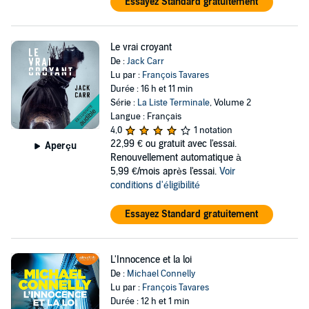
Essayez Standard gratuitement
Le vrai croyant
De :
Jack Carr
Lu par :
François Tavares
Durée : 16 h et 11 min
Série :
La Liste Terminale
, Volume 2
Langue : Français
4,0
1 notation
22,99 €
ou gratuit avec l'essai.
Aperçu
Renouvellement automatique à
5,99 €/mois après l'essai.
Voir
conditions d'éligibilité
Essayez Standard gratuitement
L'Innocence et la loi
De :
Michael Connelly
Lu par :
François Tavares
Durée : 12 h et 1 min