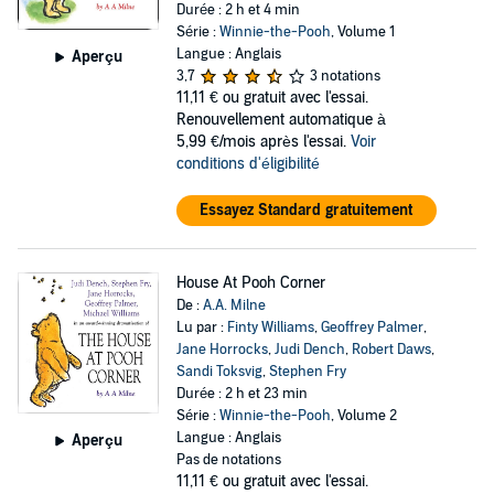
Durée : 2 h et 4 min
Série :
Winnie-the-Pooh
, Volume 1
Langue : Anglais
Aperçu
3,7
3 notations
11,11 €
ou gratuit avec l'essai.
Renouvellement automatique à
5,99 €/mois après l'essai.
Voir
conditions d'éligibilité
Essayez Standard gratuitement
House At Pooh Corner
De :
A.A. Milne
Lu par :
Finty Williams
,
Geoffrey Palmer
,
Jane Horrocks
,
Judi Dench
,
Robert Daws
,
Sandi Toksvig
,
Stephen Fry
Durée : 2 h et 23 min
Série :
Winnie-the-Pooh
, Volume 2
Langue : Anglais
Aperçu
Pas de notations
11,11 €
ou gratuit avec l'essai.