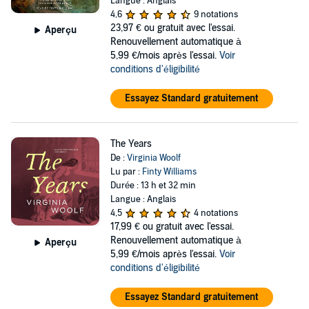
Langue : Anglais
4,6
9 notations
23,97 €
ou gratuit avec l'essai.
Aperçu
Renouvellement automatique à
5,99 €/mois après l'essai.
Voir
conditions d'éligibilité
Essayez Standard gratuitement
The Years
De :
Virginia Woolf
Lu par :
Finty Williams
Durée : 13 h et 32 min
Langue : Anglais
4,5
4 notations
17,99 €
ou gratuit avec l'essai.
Renouvellement automatique à
Aperçu
5,99 €/mois après l'essai.
Voir
conditions d'éligibilité
Essayez Standard gratuitement