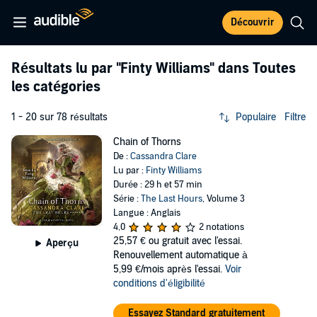
Découvrir
Résultats lu par
"Finty Williams"
dans Toutes
les catégories
1 - 20 sur 78 résultats
Populaire
Filtre
Chain of Thorns
De :
Cassandra Clare
Lu par :
Finty Williams
Durée : 29 h et 57 min
Série :
The Last Hours
, Volume 3
Langue : Anglais
4,0
2 notations
25,57 €
ou gratuit avec l'essai.
Aperçu
Renouvellement automatique à
5,99 €/mois après l'essai.
Voir
conditions d'éligibilité
Essayez Standard gratuitement