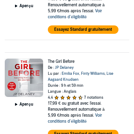
Renouvellement automatique à
Aperçu
5,99 €/mois après l'essai.
Voir
conditions d'éligibilité
Essayez Standard gratuitement
The Girl Before
De :
JP Delaney
Lu par :
Emilia Fox
,
Finty Williams
,
Lise
Aagaard Knudsen
Durée : 9 h et 59 min
Langue : Anglais
4,4
7 notations
17,99 €
ou gratuit avec l'essai.
Aperçu
Renouvellement automatique à
5,99 €/mois après l'essai.
Voir
conditions d'éligibilité
Essayez Standard gratuitement