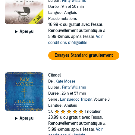
Lu par :
Finty Williams
Durée : 9 h et 50 min
Langue : Anglais
Pas de notations
16,99 €
ou gratuit avec l'essai.
Renouvellement automatique à
Aperçu
5,99 €/mois après l'essai.
Voir
conditions d'éligibilité
Essayez Standard gratuitement
Citadel
De :
Kate Mosse
Lu par :
Finty Williams
Durée : 26 h et 57 min
Série :
Languedoc Trilogy
, Volume 3
Langue : Anglais
5,0
1 notation
23,99 €
ou gratuit avec l'essai.
Aperçu
Renouvellement automatique à
5,99 €/mois après l'essai.
Voir