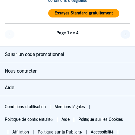
conditions d'éligibilité
Essayez Standard gratuitement
Page 1 de 4
Page précédente
Page 
Saisir un code promotionnel
Nous contacter
Aide
Conditions d'utilisation
Mentions légales
Politique de confidentialité
Aide
Politique sur les Cookies
Affiliation
Politique sur la Publicité
Accessibilité