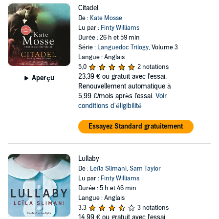
Citadel
De :
Kate Mosse
Lu par :
Finty Williams
Durée : 26 h et 59 min
Série :
Languedoc Trilogy
, Volume 3
Langue : Anglais
5,0
2 notations
23,39 €
ou gratuit avec l'essai.
Aperçu
Renouvellement automatique à
5,99 €/mois après l'essai.
Voir
conditions d'éligibilité
Essayez Standard gratuitement
Lullaby
De :
Leïla Slimani
,
Sam Taylor
Lu par :
Finty Williams
Durée : 5 h et 46 min
Langue : Anglais
3,3
3 notations
14,99 €
ou gratuit avec l'essai.