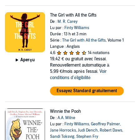
The Girl with All the Gifts
De :
M. R. Carey
Lu par :
Finty Williams
Durée : 13 h et 3 min
Série :
The Girl with All the Gifts
, Volume 1
Langue : Anglais
4,6
14 notations
19,42 €
ou gratuit avec l'essai.
Aperçu
Renouvellement automatique à
5,99 €/mois après l'essai.
Voir
conditions d'éligibilité
Essayez Standard gratuitement
Winnie the Pooh
De :
A.A. Milne
Lu par :
Finty Williams
,
Geoffrey Palmer
,
Jane Horrocks
,
Judi Dench
,
Robert Daws
,
Sandi Toksvig
,
Stephen Fry