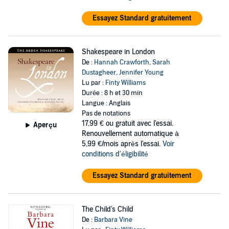
Essayez Standard gratuitement
Shakespeare in London
De :
Hannah Crawforth
,
Sarah
Dustagheer
,
Jennifer Young
Lu par :
Finty Williams
Durée : 8 h et 30 min
Langue : Anglais
Pas de notations
17,99 €
ou gratuit avec l'essai.
Aperçu
Renouvellement automatique à
5,99 €/mois après l'essai.
Voir
conditions d'éligibilité
Essayez Standard gratuitement
The Child's Child
De :
Barbara Vine