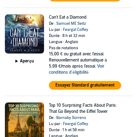
Can't Eat a Diamond
De :
Samuel ME Seitz
Lu par :
Feargal Coffey
Durée : 8 h et 32 min
Langue : Anglais
Pas de notations
15,00 €
ou gratuit avec l'essai.
Renouvellement automatique à
Aperçu
5,99 €/mois après l'essai.
Voir
conditions d'éligibilité
Essayez Standard gratuitement
Top 10 Surprising Facts About Paris:
That Go Beyond the Eiffel Tower
De :
Barnaby Sorrens
Lu par :
Feargal Coffey
Durée : 1 h et 58 min
Langue : Anglais