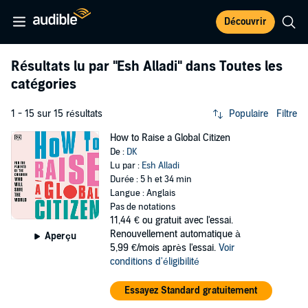
Découvrir
Résultats lu par
"Esh Alladi"
dans Toutes les
catégories
1 - 15 sur 15 résultats
Populaire
Filtre
How to Raise a Global Citizen
De :
DK
Lu par :
Esh Alladi
Durée : 5 h et 34 min
Langue : Anglais
Pas de notations
11,44 €
ou gratuit avec l'essai.
Renouvellement automatique à
Aperçu
5,99 €/mois après l'essai.
Voir
conditions d'éligibilité
Essayez Standard gratuitement