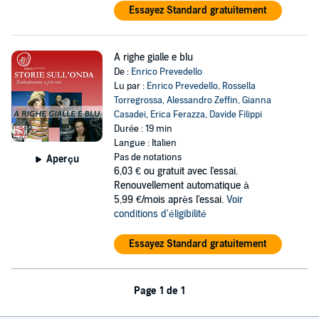
Essayez Standard gratuitement
A righe gialle e blu
De :
Enrico Prevedello
Lu par :
Enrico Prevedello
,
Rossella
Torregrossa
,
Alessandro Zeffin
,
Gianna
Casadei
,
Erica Ferazza
,
Davide Filippi
Durée : 19 min
Langue : Italien
Pas de notations
Aperçu
6,03 €
ou gratuit avec l'essai.
Renouvellement automatique à
5,99 €/mois après l'essai.
Voir
conditions d'éligibilité
Essayez Standard gratuitement
Page 1 de 1