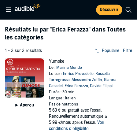
Découvrir
Résultats lu par
"Erica Ferazza"
dans Toutes
les catégories
1 - 2 sur 2 résultats
Populaire
Filtre
Yumoke
De :
Marina Mendo
Lu par :
Enrico Prevedello
,
Rossella
Torregrossa
,
Alessandro Zeffin
,
Gianna
Casadei
,
Erica Ferazza
,
Davide Filippi
Durée : 30 min
Langue : Italien
Pas de notations
Aperçu
5,63 €
ou gratuit avec l'essai.
Renouvellement automatique à
5,99 €/mois après l'essai.
Voir
conditions d'éligibilité