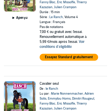
Fanny Bloc
,
Eric Missoffe
,
Thierry
Kazazian
,
Julien Crampon
Durée : 15 min
Série :
Le Ranch
, Volume 4
Aperçu
Langue : Français
Pas de notations
7,00 €
ou gratuit avec l'essai.
Renouvellement automatique à
5,99 €/mois après l'essai.
Voir
conditions d'éligibilité
Essayez Standard gratuitement
Cavalier seul
De :
le Ranch
Lu par :
Marie Nonnenmacher
,
Adrien
Solis
,
Emmylou Homs
,
Dimitri Rougeul
,
Fanny Bloc
,
Eric Missoffe
,
Thierry
Kazazian
,
Julien Crampon