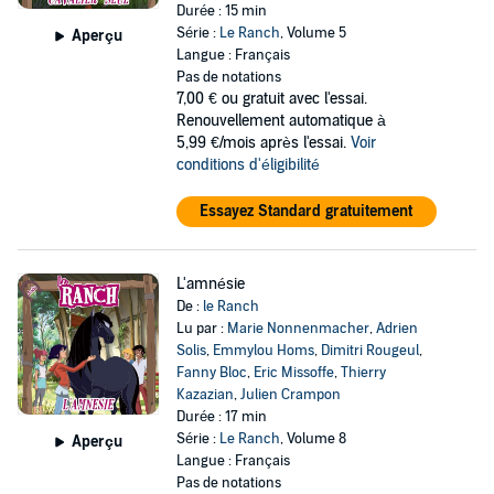
Durée : 15 min
Série :
Le Ranch
, Volume 5
Aperçu
Langue : Français
Pas de notations
7,00 €
ou gratuit avec l'essai.
Renouvellement automatique à
5,99 €/mois après l'essai.
Voir
conditions d'éligibilité
Essayez Standard gratuitement
L'amnésie
De :
le Ranch
Lu par :
Marie Nonnenmacher
,
Adrien
Solis
,
Emmylou Homs
,
Dimitri Rougeul
,
Fanny Bloc
,
Eric Missoffe
,
Thierry
Kazazian
,
Julien Crampon
Durée : 17 min
Série :
Le Ranch
, Volume 8
Aperçu
Langue : Français
Pas de notations