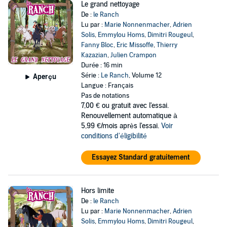
Le grand nettoyage
De :
le Ranch
Lu par :
Marie Nonnenmacher
,
Adrien
Solis
,
Emmylou Homs
,
Dimitri Rougeul
,
Fanny Bloc
,
Eric Missoffe
,
Thierry
Kazazian
,
Julien Crampon
Durée : 16 min
Série :
Le Ranch
, Volume 12
Aperçu
Langue : Français
Pas de notations
7,00 €
ou gratuit avec l'essai.
Renouvellement automatique à
5,99 €/mois après l'essai.
Voir
conditions d'éligibilité
Essayez Standard gratuitement
Hors limite
De :
le Ranch
Lu par :
Marie Nonnenmacher
,
Adrien
Solis
,
Emmylou Homs
,
Dimitri Rougeul
,