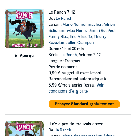
Le Ranch 7-12
De :
Le Ranch
Lu par :
Marie Nonnenmacher
,
Adrien
Solis
,
Emmylou Homs
,
Dimitri Rougeul
,
Fanny Bloc
,
Eric Missoffe
,
Thierry
Kazazian
,
Julien Crampon
Durée : 1 h et 30 min
Série :
Le Ranch
, Volume 7-12
Aperçu
Langue : Français
Pas de notations
9,99 €
ou gratuit avec l'essai.
Renouvellement automatique à
5,99 €/mois après l'essai.
Voir
conditions d'éligibilité
Essayez Standard gratuitement
Il n'y a pas de mauvais cheval
De :
le Ranch