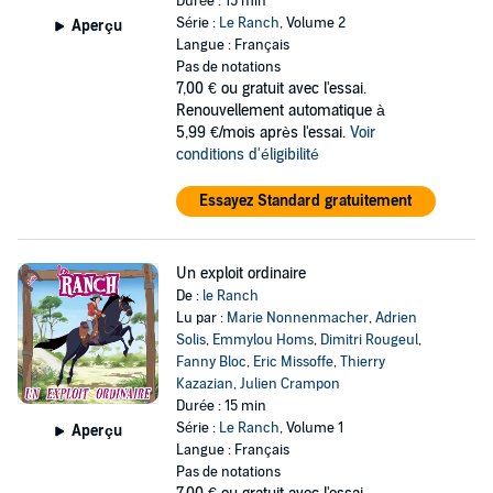
Durée : 15 min
Série :
Le Ranch
, Volume 2
Aperçu
Langue : Français
Pas de notations
7,00 €
ou gratuit avec l'essai.
Renouvellement automatique à
5,99 €/mois après l'essai.
Voir
conditions d'éligibilité
Essayez Standard gratuitement
Un exploit ordinaire
De :
le Ranch
Lu par :
Marie Nonnenmacher
,
Adrien
Solis
,
Emmylou Homs
,
Dimitri Rougeul
,
Fanny Bloc
,
Eric Missoffe
,
Thierry
Kazazian
,
Julien Crampon
Durée : 15 min
Série :
Le Ranch
, Volume 1
Aperçu
Langue : Français
Pas de notations