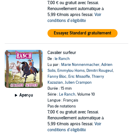
7,00 €
ou gratuit avec l'essai.
Renouvellement automatique à
5,99 €/mois après l'essai.
Voir
conditions d'éligibilité
Essayez Standard gratuitement
Cavalier surfeur
De :
le Ranch
Lu par :
Marie Nonnenmacher
,
Adrien
Solis
,
Emmylou Homs
,
Dimitri Rougeul
,
Fanny Bloc
,
Eric Missoffe
,
Thierry
Kazazian
,
Julien Crampon
Durée : 15 min
Série :
Le Ranch
, Volume 10
Aperçu
Langue : Français
Pas de notations
7,00 €
ou gratuit avec l'essai.
Renouvellement automatique à
5,99 €/mois après l'essai.
Voir
conditions d'éligibilité