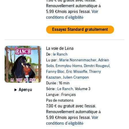
7,00 €
ou gratuit avec l'essai.
Renouvellement automatique à
5,99 €/mois après l'essai.
Voir
conditions d'éligibilité
Essayez Standard gratuitement
La voie de Léna
De :
le Ranch
Lu par :
Marie Nonnenmacher
,
Adrien
Solis
,
Emmylou Homs
,
Dimitri Rougeul
,
Fanny Bloc
,
Eric Missoffe
,
Thierry
Kazazian
,
Julien Crampon
Durée : 16 min
Série :
Le Ranch
, Volume 3
Aperçu
Langue : Français
Pas de notations
7,00 €
ou gratuit avec l'essai.
Renouvellement automatique à
5,99 €/mois après l'essai.
Voir
conditions d'éligibilité