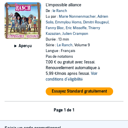
L'impossible alliance
De :
le Ranch
Lu par :
Marie Nonnenmacher
,
Adrien
Solis
,
Emmylou Homs
,
Dimitri Rougeul
,
Fanny Bloc
,
Eric Missoffe
,
Thierry
Kazazian
,
Julien Crampon
Durée : 13 min
Série :
Le Ranch
, Volume 9
Aperçu
Langue : Français
Pas de notations
7,00 €
ou gratuit avec l'essai.
Renouvellement automatique à
5,99 €/mois après l'essai.
Voir
conditions d'éligibilité
Essayez Standard gratuitement
Page 1 de 1