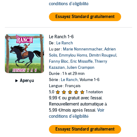
conditions d'éligibilité
Essayez Standard gratuitement
Le Ranch 1-6
De :
Le Ranch
Lu par :
Marie Nonnenmacher
,
Adrien
Solis
,
Emmylou Homs
,
Dimitri Rougeul
,
Fanny Bloc
,
Eric Missoffe
,
Thierry
Kazazian
,
Julien Crampon
Durée : 1 h et 29 min
Série :
Le Ranch
, Volume 1-6
Aperçu
Langue : Français
5,0
1 notation
9,99 €
ou gratuit avec l'essai.
Renouvellement automatique à
5,99 €/mois après l'essai.
Voir
conditions d'éligibilité
Essayez Standard gratuitement