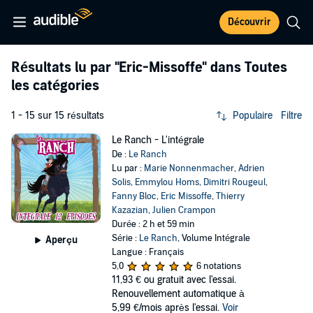
Découvrir
Résultats lu par
"Eric-Missoffe"
dans Toutes
les catégories
1 - 15 sur 15 résultats
Populaire
Filtre
Le Ranch - L'intégrale
De :
Le Ranch
Lu par :
Marie Nonnenmacher
,
Adrien
Solis
,
Emmylou Homs
,
Dimitri Rougeul
,
Fanny Bloc
,
Eric Missoffe
,
Thierry
Kazazian
,
Julien Crampon
Durée : 2 h et 59 min
Série :
Le Ranch
, Volume Intégrale
Aperçu
Langue : Français
5,0
6 notations
11,93 €
ou gratuit avec l'essai.
Renouvellement automatique à
5,99 €/mois après l'essai.
Voir