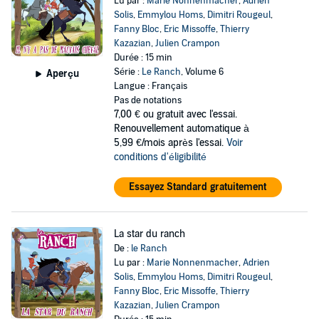
Lu par :
Marie Nonnenmacher
,
Adrien
Solis
,
Emmylou Homs
,
Dimitri Rougeul
,
Fanny Bloc
,
Eric Missoffe
,
Thierry
Kazazian
,
Julien Crampon
Durée : 15 min
Série :
Le Ranch
, Volume 6
Aperçu
Langue : Français
Pas de notations
7,00 €
ou gratuit avec l'essai.
Renouvellement automatique à
5,99 €/mois après l'essai.
Voir
conditions d'éligibilité
Essayez Standard gratuitement
La star du ranch
De :
le Ranch
Lu par :
Marie Nonnenmacher
,
Adrien
Solis
,
Emmylou Homs
,
Dimitri Rougeul
,
Fanny Bloc
,
Eric Missoffe
,
Thierry
Kazazian
,
Julien Crampon