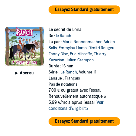
Essayez Standard gratuitement
Le secret de Léna
De :
le Ranch
Lu par :
Marie Nonnenmacher
,
Adrien
Solis
,
Emmylou Homs
,
Dimitri Rougeul
,
Fanny Bloc
,
Eric Missoffe
,
Thierry
Kazazian
,
Julien Crampon
Durée : 16 min
Série :
Le Ranch
, Volume 11
Aperçu
Langue : Français
Pas de notations
7,00 €
ou gratuit avec l'essai.
Renouvellement automatique à
5,99 €/mois après l'essai.
Voir
conditions d'éligibilité
Essayez Standard gratuitement