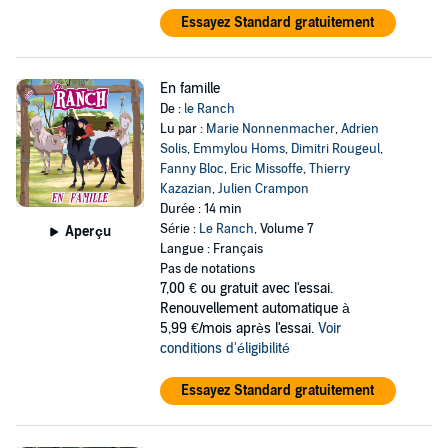
Essayez Standard gratuitement
En famille
De :
le Ranch
Lu par :
Marie Nonnenmacher
,
Adrien
Solis
,
Emmylou Homs
,
Dimitri Rougeul
,
Fanny Bloc
,
Eric Missoffe
,
Thierry
Kazazian
,
Julien Crampon
Durée : 14 min
Série :
Le Ranch
, Volume 7
Aperçu
Langue : Français
Pas de notations
7,00 €
ou gratuit avec l'essai.
Renouvellement automatique à
5,99 €/mois après l'essai.
Voir
conditions d'éligibilité
Essayez Standard gratuitement