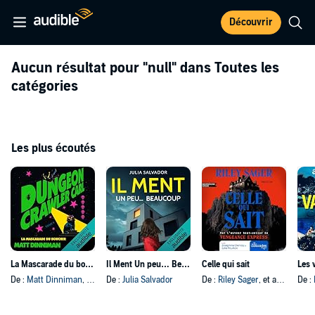
Découvrir
Aucun résultat pour
"null"
dans Toutes les
catégories
Les plus écoutés
La Mascarade du boucher
Il Ment Un peu… Beaucoup
Celle qui sait
Les 
De :
Matt Dinniman
, et autres
De :
Julia Salvador
De :
Riley Sager
, et autres
De :