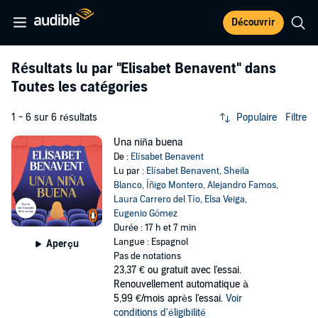
Découvrir
Résultats lu par
"Elisabet Benavent"
dans
Toutes les catégories
1 - 6 sur 6 résultats
Populaire
Filtre
Una niña buena
De :
Elísabet Benavent
Lu par :
Elísabet Benavent
,
Sheila
Blanco
,
Íñigo Montero
,
Alejandro Famos
,
Laura Carrero del Tío
,
Elsa Veiga
,
Eugenio Gómez
Durée : 17 h et 7 min
Langue : Espagnol
Aperçu
Pas de notations
23,37 €
ou gratuit avec l'essai.
Renouvellement automatique à
5,99 €/mois après l'essai.
Voir
conditions d'éligibilité