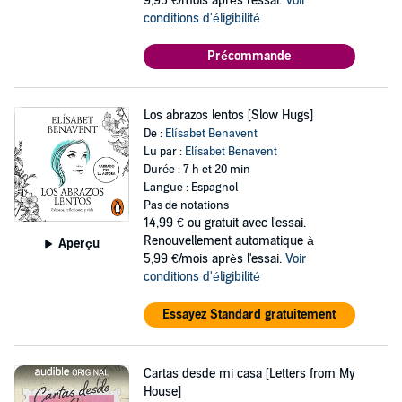
9,95 €/mois après l'essai.
Voir
conditions d'éligibilité
Précommande
Los abrazos lentos [Slow Hugs]
De :
Elísabet Benavent
Lu par :
Elísabet Benavent
Durée : 7 h et 20 min
Langue : Espagnol
Pas de notations
14,99 €
ou gratuit avec l'essai.
Renouvellement automatique à
Aperçu
5,99 €/mois après l'essai.
Voir
conditions d'éligibilité
Essayez Standard gratuitement
Cartas desde mi casa [Letters from My
House]