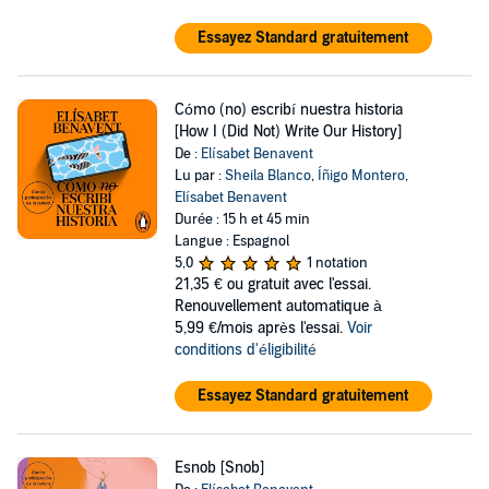
Essayez Standard gratuitement
Cómo (no) escribí nuestra historia
[How I (Did Not) Write Our History]
De :
Elísabet Benavent
Lu par :
Sheila Blanco
,
Íñigo Montero
,
Elísabet Benavent
Durée : 15 h et 45 min
Langue : Espagnol
5,0
1 notation
21,35 €
ou gratuit avec l'essai.
Renouvellement automatique à
5,99 €/mois après l'essai.
Voir
conditions d'éligibilité
Essayez Standard gratuitement
Esnob [Snob]