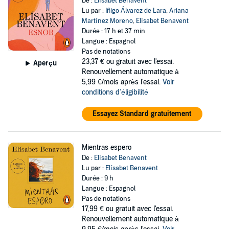
De :
Elísabet Benavent
Lu par :
Iñigo Álvarez de Lara
,
Ariana
Martínez Moreno
,
Elísabet Benavent
Durée : 17 h et 37 min
Langue : Espagnol
Pas de notations
23,37 €
ou gratuit avec l'essai.
Aperçu
Renouvellement automatique à
5,99 €/mois après l'essai.
Voir
conditions d'éligibilité
Essayez Standard gratuitement
Mientras espero
De :
Elísabet Benavent
Lu par :
Elísabet Benavent
Durée : 9 h
Langue : Espagnol
Pas de notations
17,99 €
ou gratuit avec l'essai.
Renouvellement automatique à