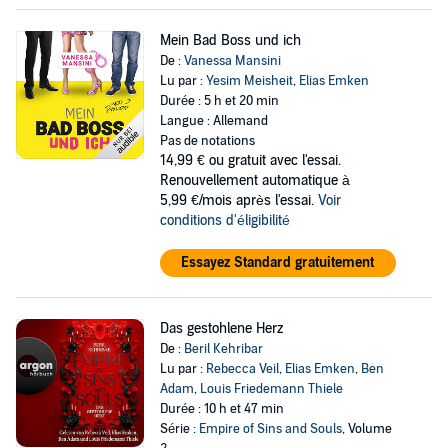
Mein Bad Boss und ich
De :
Vanessa Mansini
Lu par :
Yesim Meisheit
,
Elias Emken
Durée : 5 h et 20 min
Langue : Allemand
Pas de notations
14,99 €
ou gratuit avec l'essai.
Renouvellement automatique à
5,99 €/mois après l'essai.
Voir
conditions d'éligibilité
Essayez Standard gratuitement
Das gestohlene Herz
De :
Beril Kehribar
Lu par :
Rebecca Veil
,
Elias Emken
,
Ben
Adam
,
Louis Friedemann Thiele
Durée : 10 h et 47 min
Série :
Empire of Sins and Souls
, Volume