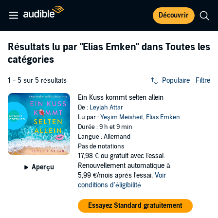
Découvrir
Résultats lu par
"Elias Emken"
dans Toutes les
catégories
1 - 5 sur 5 résultats
Populaire
Filtre
Ein Kuss kommt selten allein
De :
Leylah Attar
Lu par :
Yeşim Meisheit
,
Elias Emken
Durée : 9 h et 9 min
Langue : Allemand
Pas de notations
17,98 €
ou gratuit avec l'essai.
Renouvellement automatique à
Aperçu
5,99 €/mois après l'essai.
Voir
conditions d'éligibilité
Essayez Standard gratuitement