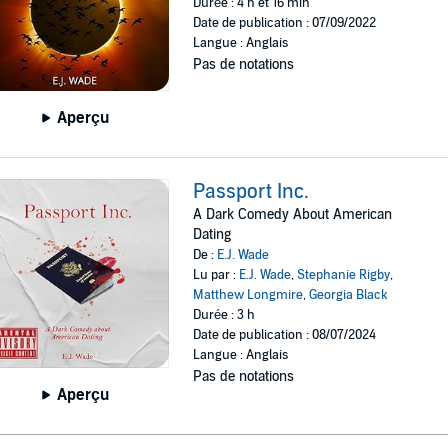
Durée : 4 h et 16 min
Date de publication : 07/09/2022
Langue : Anglais
Pas de notations
Aperçu
Passport Inc.
A Dark Comedy About American
Dating
De :
E.J. Wade
Lu par :
E.J. Wade
,
Stephanie Rigby
,
Matthew Longmire
,
Georgia Black
Durée : 3 h
Date de publication : 08/07/2024
Langue : Anglais
Pas de notations
Aperçu