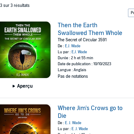
 3 sur 3 résultats
Then the Earth
Swallowed Them Whole
The Secret of Circular 3591
De :
E.J. Wade
Lu par :
E.J. Wade
Durée : 2 h et 55 min
Date de publication : 10/10/2023
Langue : Anglais
Pas de notations
Aperçu
Where Jim's Crows go to
Die
De :
E. J. Wade
Lu par :
E. J. Wade