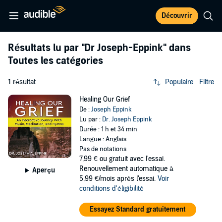
Découvrir
Résultats lu par
"Dr Joseph-Eppink"
dans
Toutes les catégories
1 résultat
Populaire
Filtre
Healing Our Grief
De :
Joseph Eppink
Lu par :
Dr. Joseph Eppink
Durée : 1 h et 34 min
Langue : Anglais
Pas de notations
7,99 €
ou gratuit avec l'essai.
Renouvellement automatique à
Aperçu
5,99 €/mois après l'essai.
Voir
conditions d'éligibilité
Essayez Standard gratuitement