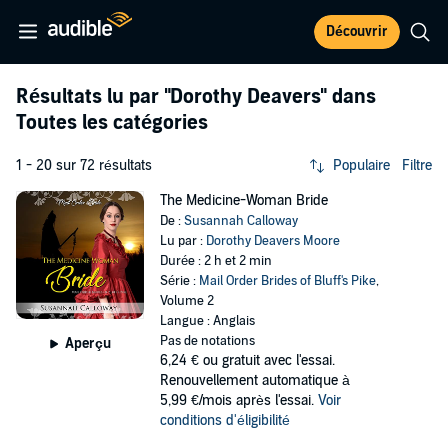
Découvrir
Résultats lu par
"Dorothy Deavers"
dans
Toutes les catégories
1 - 20 sur 72 résultats
Populaire
Filtre
The Medicine-Woman Bride
De :
Susannah Calloway
Lu par :
Dorothy Deavers Moore
Durée : 2 h et 2 min
Série :
Mail Order Brides of Bluff's Pike
,
Volume 2
Langue : Anglais
Pas de notations
Aperçu
6,24 €
ou gratuit avec l'essai.
Renouvellement automatique à
5,99 €/mois après l'essai.
Voir
conditions d'éligibilité