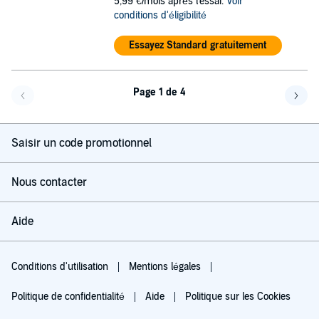
5,99 €/mois après l'essai.
Voir
conditions d'éligibilité
Essayez Standard gratuitement
Page 1 de 4
Page précédente
Page 
Saisir un code promotionnel
Nous contacter
Aide
Conditions d'utilisation
Mentions légales
Politique de confidentialité
Aide
Politique sur les Cookies