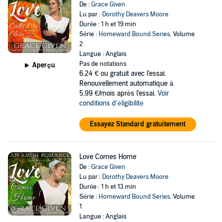
De :
Grace Given
Lu par :
Dorothy Deavers Moore
Durée : 1 h et 19 min
Série :
Homeward Bound Series
, Volume
2
Langue : Anglais
Pas de notations
Aperçu
6,24 €
ou gratuit avec l'essai.
Renouvellement automatique à
5,99 €/mois après l'essai.
Voir
conditions d'éligibilité
Essayez Standard gratuitement
Love Comes Home
De :
Grace Given
Lu par :
Dorothy Deavers Moore
Durée : 1 h et 13 min
Série :
Homeward Bound Series
, Volume
1
Langue : Anglais