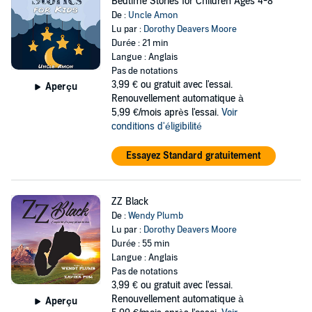
Bedtime Stories for Children Ages 4-8
De :
Uncle Amon
Lu par :
Dorothy Deavers Moore
Durée : 21 min
Langue : Anglais
Pas de notations
3,99 €
ou gratuit avec l'essai.
Aperçu
Renouvellement automatique à
5,99 €/mois après l'essai.
Voir
conditions d'éligibilité
Essayez Standard gratuitement
ZZ Black
De :
Wendy Plumb
Lu par :
Dorothy Deavers Moore
Durée : 55 min
Langue : Anglais
Pas de notations
3,99 €
ou gratuit avec l'essai.
Renouvellement automatique à
Aperçu