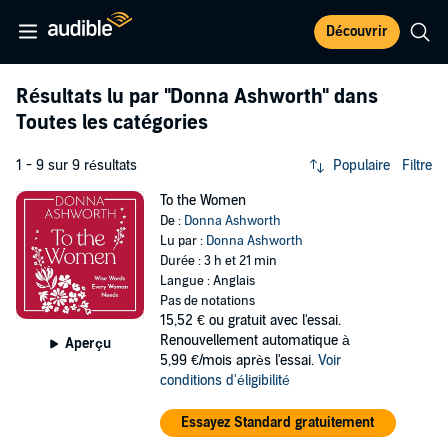
Découvrir
Résultats lu par
"Donna Ashworth"
dans
Toutes les catégories
1 - 9 sur 9 résultats
Populaire
Filtre
To the Women
De :
Donna Ashworth
Lu par :
Donna Ashworth
Durée : 3 h et 21 min
Langue : Anglais
Pas de notations
15,52 €
ou gratuit avec l'essai.
Renouvellement automatique à
Aperçu
5,99 €/mois après l'essai.
Voir
conditions d'éligibilité
Essayez Standard gratuitement