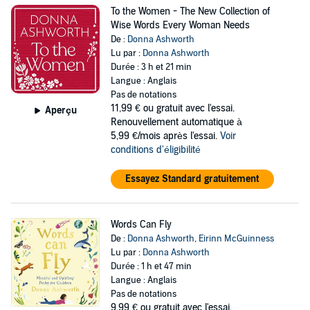
To the Women - The New Collection of
Wise Words Every Woman Needs
De :
Donna Ashworth
Lu par :
Donna Ashworth
Durée : 3 h et 21 min
Langue : Anglais
Pas de notations
11,99 €
ou gratuit avec l'essai.
Aperçu
Renouvellement automatique à
5,99 €/mois après l'essai.
Voir
conditions d'éligibilité
Essayez Standard gratuitement
Words Can Fly
De :
Donna Ashworth
,
Eirinn McGuinness
Lu par :
Donna Ashworth
Durée : 1 h et 47 min
Langue : Anglais
Pas de notations
9,99 €
ou gratuit avec l'essai.