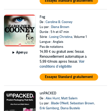
Essayez Standard gratuitement
Fog
De :
Caroline B. Cooney
Lu par :
Diana Brown
Durée : 5 h et 47 min
Série :
Losing Christina
, Volume 1
Langue : Anglais
Pas de notations
14,99 €
ou gratuit avec l'essai.
Aperçu
Renouvellement automatique à
5,99 €/mois après l'essai.
Voir
conditions d'éligibilité
Essayez Standard gratuitement
unPACKED
De :
Alex Hunt
,
Matt Salem
Lu par :
Blade O'Neill
,
Sebastian Brown
,
Erik Gamborg
,
Diana Bustelo