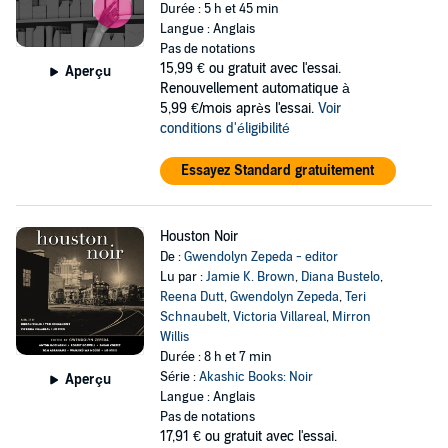
Durée : 5 h et 45 min
Langue : Anglais
Pas de notations
15,99 €
ou gratuit avec l'essai.
Aperçu
Renouvellement automatique à
5,99 €/mois après l'essai.
Voir
conditions d'éligibilité
Essayez Standard gratuitement
Houston Noir
De :
Gwendolyn Zepeda - editor
Lu par :
Jamie K. Brown
,
Diana Bustelo
,
Reena Dutt
,
Gwendolyn Zepeda
,
Teri
Schnaubelt
,
Victoria Villareal
,
Mirron
Willis
Durée : 8 h et 7 min
Série :
Akashic Books: Noir
Aperçu
Langue : Anglais
Pas de notations
17,91 €
ou gratuit avec l'essai.