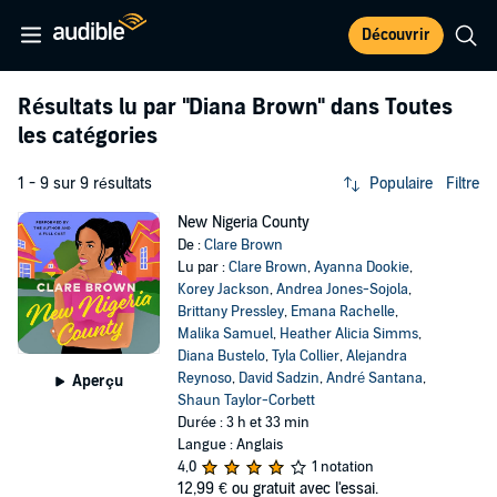
Découvrir
Résultats lu par
"Diana Brown"
dans Toutes
les catégories
1 - 9 sur 9 résultats
Populaire
Filtre
New Nigeria County
De :
Clare Brown
Lu par :
Clare Brown
,
Ayanna Dookie
,
Korey Jackson
,
Andrea Jones-Sojola
,
Brittany Pressley
,
Emana Rachelle
,
Malika Samuel
,
Heather Alicia Simms
,
Diana Bustelo
,
Tyla Collier
,
Alejandra
Reynoso
,
David Sadzin
,
André Santana
,
Aperçu
Shaun Taylor-Corbett
Durée : 3 h et 33 min
Langue : Anglais
4,0
1 notation
12,99 €
ou gratuit avec l'essai.