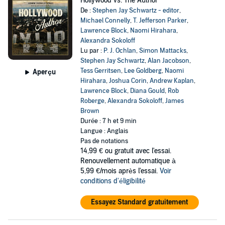
Hollywood vs. The Author
De :
Stephen Jay Schwartz - editor
,
Michael Connelly
,
T. Jefferson Parker
,
Lawrence Block
,
Naomi Hirahara
,
Alexandra Sokoloff
Lu par :
P. J. Ochlan
,
Simon Mattacks
,
Stephen Jay Schwartz
,
Alan Jacobson
,
Tess Gerritsen
,
Lee Goldberg
,
Naomi
Aperçu
Hirahara
,
Joshua Corin
,
Andrew Kaplan
,
Lawrence Block
,
Diana Gould
,
Rob
Roberge
,
Alexandra Sokoloff
,
James
Brown
Durée : 7 h et 9 min
Langue : Anglais
Pas de notations
14,99 €
ou gratuit avec l'essai.
Renouvellement automatique à
5,99 €/mois après l'essai.
Voir
conditions d'éligibilité
Essayez Standard gratuitement