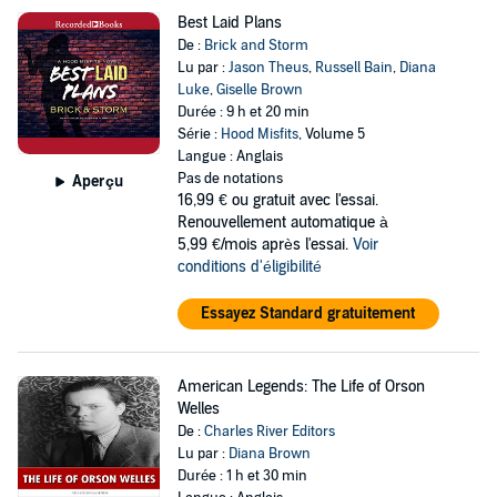
Best Laid Plans
De :
Brick and Storm
Lu par :
Jason Theus
,
Russell Bain
,
Diana
Luke
,
Giselle Brown
Durée : 9 h et 20 min
Série :
Hood Misfits
, Volume 5
Langue : Anglais
Pas de notations
Aperçu
16,99 €
ou gratuit avec l'essai.
Renouvellement automatique à
5,99 €/mois après l'essai.
Voir
conditions d'éligibilité
Essayez Standard gratuitement
American Legends: The Life of Orson
Welles
De :
Charles River Editors
Lu par :
Diana Brown
Durée : 1 h et 30 min