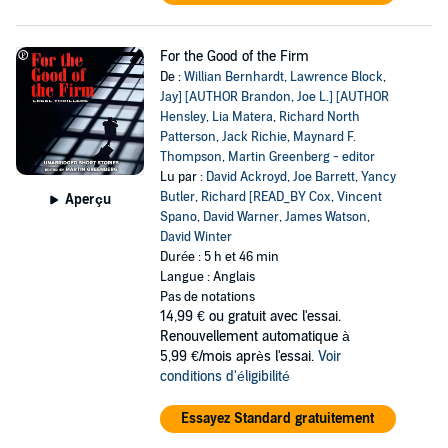
For the Good of the Firm
De :
Willian Bernhardt
,
Lawrence Block
,
Jay] [AUTHOR Brandon
,
Joe L.] [AUTHOR
Hensley
,
Lia Matera
,
Richard North
Patterson
,
Jack Richie
,
Maynard F.
Thompson
,
Martin Greenberg - editor
Lu par :
David Ackroyd
,
Joe Barrett
,
Yancy
Butler
,
Richard [READ_BY Cox
,
Vincent
Aperçu
Spano
,
David Warner
,
James Watson
,
David Winter
Durée : 5 h et 46 min
Langue : Anglais
Pas de notations
14,99 €
ou gratuit avec l'essai.
Renouvellement automatique à
5,99 €/mois après l'essai.
Voir
conditions d'éligibilité
Essayez Standard gratuitement