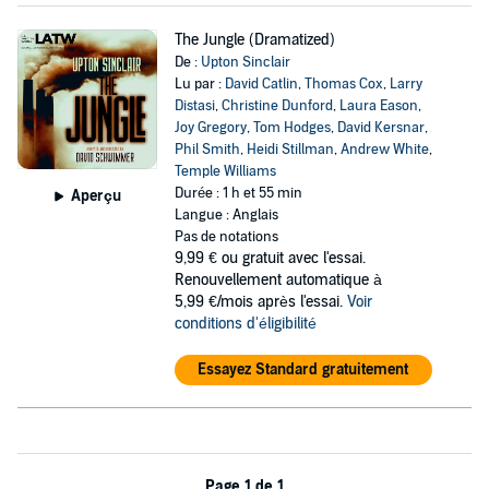
The Jungle (Dramatized)
De :
Upton Sinclair
Lu par :
David Catlin
,
Thomas Cox
,
Larry
Distasi
,
Christine Dunford
,
Laura Eason
,
Joy Gregory
,
Tom Hodges
,
David Kersnar
,
Phil Smith
,
Heidi Stillman
,
Andrew White
,
Temple Williams
Durée : 1 h et 55 min
Aperçu
Langue : Anglais
Pas de notations
9,99 €
ou gratuit avec l'essai.
Renouvellement automatique à
5,99 €/mois après l'essai.
Voir
conditions d'éligibilité
Essayez Standard gratuitement
Page 1 de 1