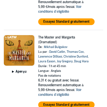
Renouvellement automatique à
5,99 €/mois après l'essai.
Voir
conditions d'éligibilité
Essayez Standard gratuitement
The Master and Margarita
(Dramatized)
De :
Mikhail Bulgakov
Lu par :
David Catlin
,
Thomas Cox
,
Lawrence DiStasi
,
Christine Dunford
,
Laura Eason
,
Joy Gregory
,
Doug Hara
Durée : 1 h et 45 min
Langue : Anglais
Aperçu
Pas de notations
6,31 €
ou gratuit avec l'essai.
Renouvellement automatique à
5,99 €/mois après l'essai.
Voir
conditions d'éligibilité
Essayez Standard gratuitement