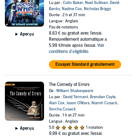
Lu par :
Colin Baker
,
Noel Sullivan
,
David
Banks
,
Nadine Cox
,
Nicholas Briggs
Durée : 2 h et 37 min
Langue : Anglais
Pas de notations
8,63 €
ou gratuit avec l'essai.
Aperçu
Renouvellement automatique à
5,99 €/mois après l'essai.
Voir
conditions d'éligibilité
Essayez Standard gratuitement
The Comedy of Errors
De :
William Shakespeare
Lu par :
David Tennant
,
Brendan Coyle
,
Alan Cox
,
Jason O'Mara
,
Niamh Cusack
,
Sorcha Cusack
Durée : 1 h et 27 min
Langue : Anglais
5,0
1 notation
Aperçu
9,99 €
ou gratuit avec l'essai.