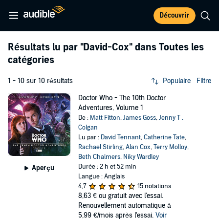
Découvrir
Résultats lu par
"David-Cox"
dans Toutes les
catégories
1 - 10 sur 10 résultats
Populaire
Filtre
Doctor Who - The 10th Doctor
Adventures, Volume 1
De :
Matt Fitton
,
James Goss
,
Jenny T .
Colgan
Lu par :
David Tennant
,
Catherine Tate
,
Rachael Stirling
,
Alan Cox
,
Terry Molloy
,
Beth Chalmers
,
Niky Wardley
Durée : 2 h et 52 min
Aperçu
Langue : Anglais
4,7
15 notations
8,63 €
ou gratuit avec l'essai.
Renouvellement automatique à
5,99 €/mois après l'essai.
Voir