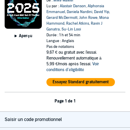
De :
Mike Walker
Lu par :
Alastair Danson
,
Alphonsia
Emmanuel
,
Daniela Nardini
,
David Yip
,
Gerard McDermott
,
John Rowe
,
Mona
Hammond
,
Rachel Atkins
,
Ravin J
Ganatra
,
Su-Lin Looi
Durée : 1 h et 54 min
Aperçu
Langue : Anglais
Pas de notations
9,67 €
ou gratuit avec l'essai.
Renouvellement automatique à
5,99 €/mois après l'essai.
Voir
conditions d'éligibilité
Essayez Standard gratuitement
Page 1 de 1
Saisir un code promotionnel