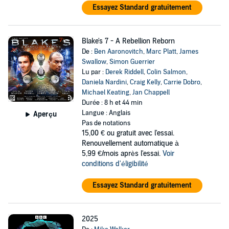
Essayez Standard gratuitement
Blake's 7 - A Rebellion Reborn
De :
Ben Aaronovitch
,
Marc Platt
,
James
Swallow
,
Simon Guerrier
Lu par :
Derek Riddell
,
Colin Salmon
,
Daniela Nardini
,
Craig Kelly
,
Carrie Dobro
,
Michael Keating
,
Jan Chappell
Durée : 8 h et 44 min
Langue : Anglais
Aperçu
Pas de notations
15,00 €
ou gratuit avec l'essai.
Renouvellement automatique à
5,99 €/mois après l'essai.
Voir
conditions d'éligibilité
Essayez Standard gratuitement
2025