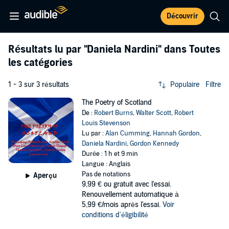
Découvrir
Résultats lu par
"Daniela Nardini"
dans Toutes
les catégories
1 - 3 sur 3 résultats
Populaire
Filtre
The Poetry of Scotland
De :
Robert Burns
,
Walter Scott
,
Robert
Louis Stevenson
Lu par :
Alan Cumming
,
Hannah Gordon
,
Daniela Nardini
,
Gordon Kennedy
Durée : 1 h et 9 min
Langue : Anglais
Pas de notations
Aperçu
9,99 €
ou gratuit avec l'essai.
Renouvellement automatique à
5,99 €/mois après l'essai.
Voir
conditions d'éligibilité