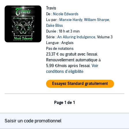
Travis
De :
Nicole Edwards
Lu par :
Manxie Hardy
,
William Sharpe
,
Dake Bliss
Durée : 18 h et 3 min
Série :
An Alluring Indulgence
, Volume 3
Langue : Anglais
Pas de notations
23,37 €
ou gratuit avec l'essai.
Renouvellement automatique à
5,99 €/mois après l'essai.
Voir
conditions d'éligibilité
Essayez Standard gratuitement
Page 1 de 1
Saisir un code promotionnel