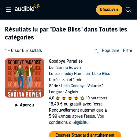
Découvrir
Résultats lu par
"Dake Bliss"
dans Toutes les
catégories
1 - 6 sur 6 résultats
Populaire
Filtre
Goodbye Paradise
De :
Sarina Bowen
Lu par :
Teddy Hamilton
,
Dake Bliss
Durée : 8 h et 1 min
Série :
Hello Goodbye
, Volume 1
Langue : Anglais
4,6
10 notations
18,40 €
ou gratuit avec l'essai.
Aperçu
Renouvellement automatique à
5,99 €/mois après l'essai.
Voir
conditions d'éligibilité
Essayez Standard gratuitement