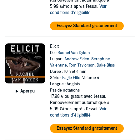
Renouvellement automatique à
5,99 €/mois après l'essai.
Voir
conditions d'éligibilité
Essayez Standard gratuitement
Elicit
De :
Rachel Van Dyken
Lu par :
Andrew Eiden
,
Seraphine
Valentine
,
Tom Taylorson
,
Dake Bliss
Durée : 10 h et 4 min
Série :
Eagle Elite
, Volume 4
Langue : Anglais
Pas de notations
Aperçu
17,98 €
ou gratuit avec l'essai.
Renouvellement automatique à
5,99 €/mois après l'essai.
Voir
conditions d'éligibilité
Essayez Standard gratuitement