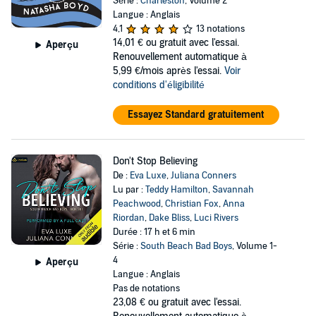
Série :
Charleston
, Volume 2
Langue : Anglais
4,1
13 notations
14,01 €
ou gratuit avec l'essai.
Aperçu
Renouvellement automatique à
5,99 €/mois après l'essai.
Voir
conditions d'éligibilité
Essayez Standard gratuitement
Don't Stop Believing
De :
Eva Luxe
,
Juliana Conners
Lu par :
Teddy Hamilton
,
Savannah
Peachwood
,
Christian Fox
,
Anna
Riordan
,
Dake Bliss
,
Luci Rivers
Durée : 17 h et 6 min
Série :
South Beach Bad Boys
, Volume 1-
4
Aperçu
Langue : Anglais
Pas de notations
23,08 €
ou gratuit avec l'essai.