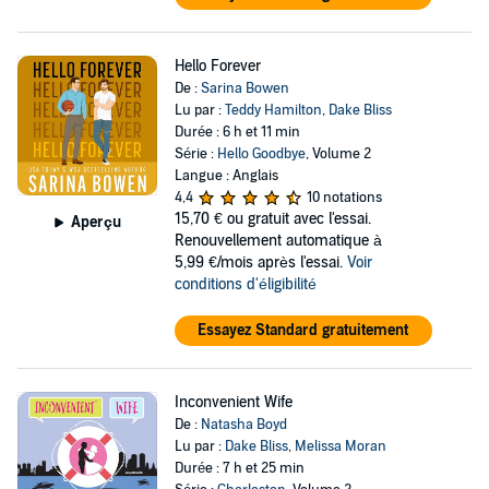
Hello Forever
De :
Sarina Bowen
Lu par :
Teddy Hamilton
,
Dake Bliss
Durée : 6 h et 11 min
Série :
Hello Goodbye
, Volume 2
Langue : Anglais
4,4
10 notations
15,70 €
ou gratuit avec l'essai.
Aperçu
Renouvellement automatique à
5,99 €/mois après l'essai.
Voir
conditions d'éligibilité
Essayez Standard gratuitement
Inconvenient Wife
De :
Natasha Boyd
Lu par :
Dake Bliss
,
Melissa Moran
Durée : 7 h et 25 min