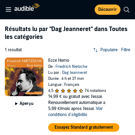
Découvrir
Résultats lu par
"Dag Jeanneret"
dans Toutes
les catégories
1 résultat
Populaire
Filtre
Ecce Homo
De :
Friedrich Nietzche
Lu par :
Dag Jeanneret
Durée : 4 h et 37 min
Langue : Français
4,5
74 notations
14,99 €
ou gratuit avec l'essai.
Renouvellement automatique à
Aperçu
5,99 €/mois après l'essai.
Voir
conditions d'éligibilité
Essayez Standard gratuitement