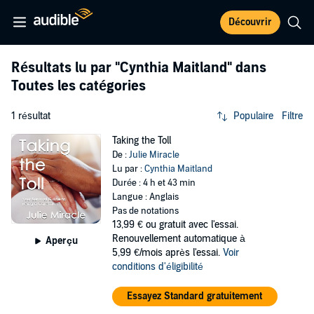
Découvrir
Résultats lu par
"Cynthia Maitland"
dans
Toutes les catégories
1 résultat
Populaire
Filtre
Taking the Toll
De :
Julie Miracle
Lu par :
Cynthia Maitland
Durée : 4 h et 43 min
Langue : Anglais
Pas de notations
13,99 €
ou gratuit avec l'essai.
Renouvellement automatique à
Aperçu
5,99 €/mois après l'essai.
Voir
conditions d'éligibilité
Essayez Standard gratuitement