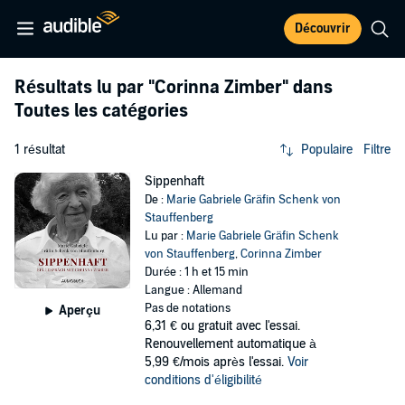
Découvrir
Résultats lu par
"Corinna Zimber"
dans
Toutes les catégories
1 résultat
Populaire
Filtre
Sippenhaft
De :
Marie Gabriele Gräfin Schenk von
Stauffenberg
Lu par :
Marie Gabriele Gräfin Schenk
von Stauffenberg
,
Corinna Zimber
Durée : 1 h et 15 min
Langue : Allemand
Pas de notations
Aperçu
6,31 €
ou gratuit avec l'essai.
Renouvellement automatique à
5,99 €/mois après l'essai.
Voir
conditions d'éligibilité