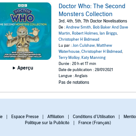
Doctor Who: The Second
Monsters Collection
3rd, 4th, 5th, 7th Doctor Novelisations
De :
Andrew Smith
,
Bob Baker And Dave
Martin
,
Robert Holmes
,
Ian Briggs
,
Christopher H Bidmead
Lu par :
Jon Culshaw
,
Matthew
Waterhouse
,
Christopher H Bidmead
,
Terry Molloy
,
Katy Manning
Durée : 20 h et 17 min
Aperçu
Date de publication : 28/01/2021
Langue : Anglais
Pas de notations
le
Espace Presse
Affiliation
Conditions d'Utilisation
Mentio
Politique sur la Publicité
France (Français)