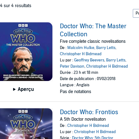
 4 sur 4 résultats
Doctor Who: The Master
Collection
Five complete classic novelisations
De :
Malcolm Hulke
,
Barry Letts
,
Christopher H Bidmead
Lu par :
Geoffrey Beevers
,
Barry Letts
,
Peter Davison
,
Christopher H Bidmead
Durée : 23 h et 18 min
Date de publication : 01/02/2018
Langue : Anglais
Aperçu
Pas de notations
Doctor Who: Frontios
A 5th Doctor novelisaton
De :
Christopher H Bidmead
Lu par :
Christopher H Bidmead
Série :
Doctor Who: 5th Doctor