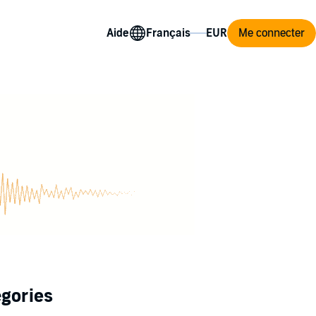
Aide
Me connecter
égories