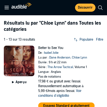
Découvrir
Résultats lu par
"Chloe Lynn"
dans Toutes les
catégories
1 - 13 sur 13 résultats
Populaire
Filtre
Better to See You
De :
Isabel Jolie
Lu par :
Dane Anderson
,
Chloe Lynn
Durée : 9 h et 22 min
Série :
The Arrow Tactical
, Volume 1
Langue : Anglais
Pas de notations
17,98 €
ou gratuit avec l'essai.
Aperçu
Renouvellement automatique à
5,99 €/mois après l'essai.
Voir
conditions d'éligibilité
Essayez Standard gratuitement