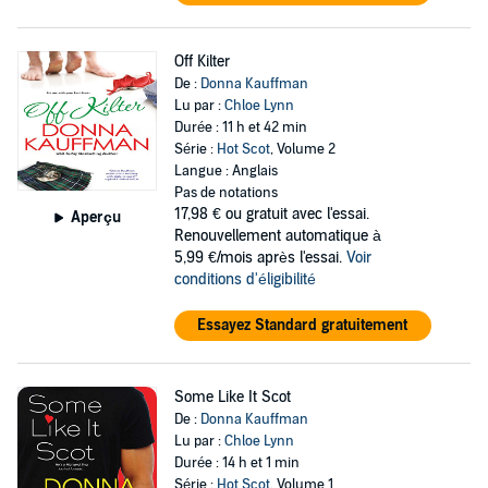
Off Kilter
De :
Donna Kauffman
Lu par :
Chloe Lynn
Durée : 11 h et 42 min
Série :
Hot Scot
, Volume 2
Langue : Anglais
Pas de notations
17,98 €
ou gratuit avec l'essai.
Aperçu
Renouvellement automatique à
5,99 €/mois après l'essai.
Voir
conditions d'éligibilité
Essayez Standard gratuitement
Some Like It Scot
De :
Donna Kauffman
Lu par :
Chloe Lynn
Durée : 14 h et 1 min
Série :
Hot Scot
, Volume 1