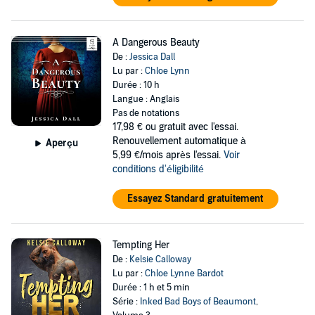
A Dangerous Beauty
De :
Jessica Dall
Lu par :
Chloe Lynn
Durée : 10 h
Langue : Anglais
Pas de notations
17,98 €
ou gratuit avec l'essai.
Renouvellement automatique à
Aperçu
5,99 €/mois après l'essai.
Voir
conditions d'éligibilité
Essayez Standard gratuitement
Tempting Her
De :
Kelsie Calloway
Lu par :
Chloe Lynne Bardot
Durée : 1 h et 5 min
Série :
Inked Bad Boys of Beaumont
,