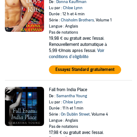
De :
Donna Kauffman
Lu par :
Chloe Lynn
Durée : 12 h et 4 min
Série :
Chisholm Brothers
, Volume 1
Langue : Anglais
Pas de notations
19,98 €
ou gratuit avec l'essai.
Renouvellement automatique à
5,99 €/mois après l'essai.
Voir
conditions d'éligibilité
Essayez Standard gratuitement
Fall from India Place
De :
Samantha Young
Lu par :
Chloe Lynn
Durée : 11 h et 1 min
Série :
On Dublin Street
, Volume 4
Langue : Anglais
Pas de notations
17,98 €
ou gratuit avec l'essai.