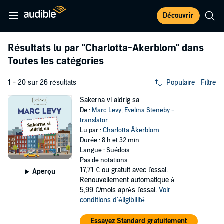
Découvrir
Résultats lu par
"Charlotta-Akerblom"
dans
Toutes les catégories
1 - 20 sur 26 résultats
Populaire
Filtre
Sakerna vi aldrig sa
De :
Marc Levy
,
Evelina Steneby -
translator
Lu par :
Charlotta Åkerblom
Durée : 8 h et 32 min
Langue : Suédois
Pas de notations
17,71 €
ou gratuit avec l'essai.
Aperçu
Renouvellement automatique à
5,99 €/mois après l'essai.
Voir
conditions d'éligibilité
Essayez Standard gratuitement