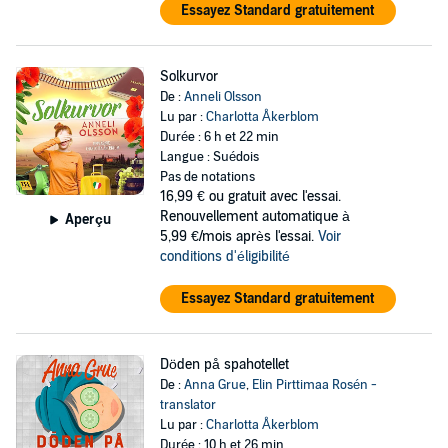
Essayez Standard gratuitement
Solkurvor
De :
Anneli Olsson
Lu par :
Charlotta Åkerblom
Durée : 6 h et 22 min
Langue : Suédois
Pas de notations
16,99 €
ou gratuit avec l'essai.
Renouvellement automatique à
Aperçu
5,99 €/mois après l'essai.
Voir
conditions d'éligibilité
Essayez Standard gratuitement
Döden på spahotellet
De :
Anna Grue
,
Elin Pirttimaa Rosén -
translator
Lu par :
Charlotta Åkerblom
Durée : 10 h et 26 min