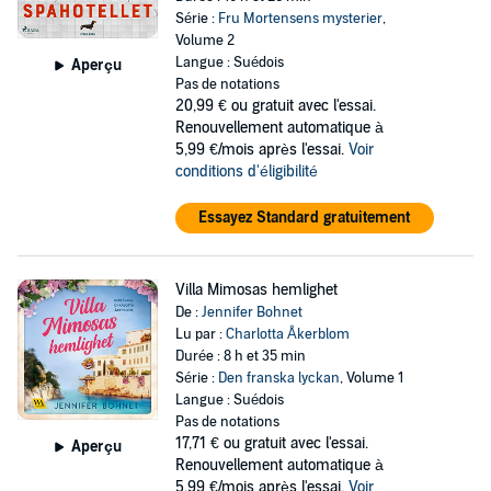
Série :
Fru Mortensens mysterier
,
Volume 2
Langue : Suédois
Aperçu
Pas de notations
20,99 €
ou gratuit avec l'essai.
Renouvellement automatique à
5,99 €/mois après l'essai.
Voir
conditions d'éligibilité
Essayez Standard gratuitement
Villa Mimosas hemlighet
De :
Jennifer Bohnet
Lu par :
Charlotta Åkerblom
Durée : 8 h et 35 min
Série :
Den franska lyckan
, Volume 1
Langue : Suédois
Pas de notations
17,71 €
ou gratuit avec l'essai.
Aperçu
Renouvellement automatique à
5,99 €/mois après l'essai.
Voir