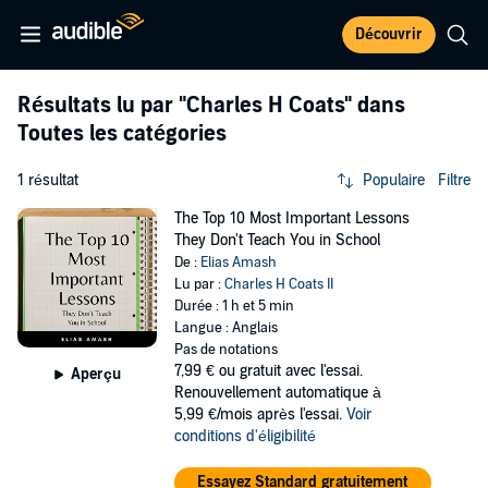
Découvrir
Résultats lu par
"Charles H Coats"
dans
Toutes les catégories
1 résultat
Populaire
Filtre
The Top 10 Most Important Lessons
They Don't Teach You in School
De :
Elias Amash
Lu par :
Charles H Coats II
Durée : 1 h et 5 min
Langue : Anglais
Pas de notations
7,99 €
ou gratuit avec l'essai.
Aperçu
Renouvellement automatique à
5,99 €/mois après l'essai.
Voir
conditions d'éligibilité
Essayez Standard gratuitement