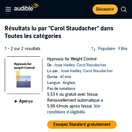
Découvrir
Résultats lu par
"Carol Staudacher"
dans
Toutes les catégories
1 - 2 sur 2 résultats
Populaire
Filtre
Hypnosis for Weight Control
De :
Josie Hadley
,
Carol Staudacher
Lu par :
Josie Hadley
,
Carol Staudacher
Durée : 41 min
Langue : Anglais
Pas de notations
5,53 €
ou gratuit avec l'essai.
Renouvellement automatique à
Aperçu
5,99 €/mois après l'essai.
Voir
conditions d'éligibilité
Essayez Standard gratuitement