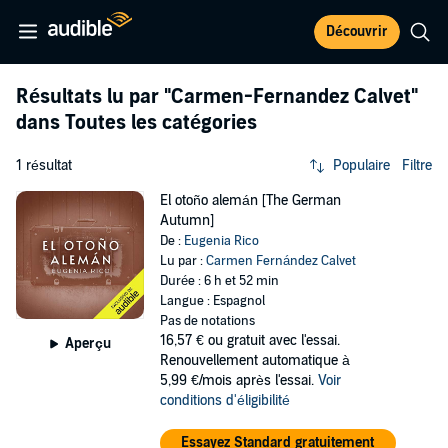
Découvrir
Résultats lu par
"Carmen-Fernandez Calvet"
dans Toutes les catégories
1 résultat
Populaire
Filtre
El otoño alemán [The German
Autumn]
De :
Eugenia Rico
Lu par :
Carmen Fernández Calvet
Durée : 6 h et 52 min
Langue : Espagnol
Pas de notations
16,57 €
ou gratuit avec l'essai.
Aperçu
Renouvellement automatique à
5,99 €/mois après l'essai.
Voir
conditions d'éligibilité
Essayez Standard gratuitement