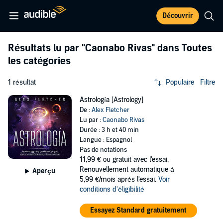
Découvrir
Résultats lu par
"Caonabo Rivas"
dans Toutes
les catégories
1 résultat
Populaire
Filtre
Astrología [Astrology]
De :
Alex Fletcher
Lu par :
Caonabo Rivas
Durée : 3 h et 40 min
Langue : Espagnol
Pas de notations
11,99 €
ou gratuit avec l'essai.
Renouvellement automatique à
Aperçu
5,99 €/mois après l'essai.
Voir
conditions d'éligibilité
Essayez Standard gratuitement