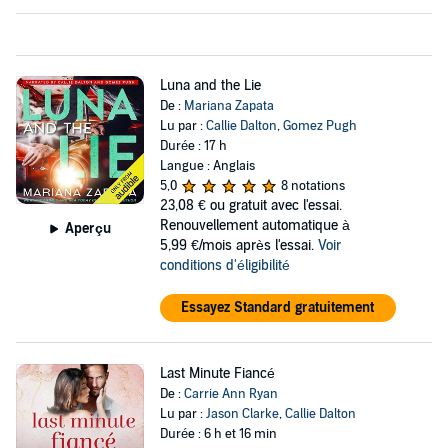
Luna and the Lie
De :
Mariana Zapata
Lu par :
Callie Dalton
,
Gomez Pugh
Durée : 17 h
Langue : Anglais
5,0
8 notations
23,08 €
ou gratuit avec l'essai.
Renouvellement automatique à
Aperçu
5,99 €/mois après l'essai.
Voir
conditions d'éligibilité
Essayez Standard gratuitement
Last Minute Fiancé
De :
Carrie Ann Ryan
Lu par :
Jason Clarke
,
Callie Dalton
Durée : 6 h et 16 min