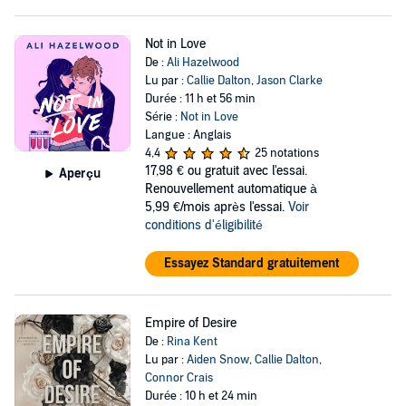
Not in Love
De :
Ali Hazelwood
Lu par :
Callie Dalton
,
Jason Clarke
Durée : 11 h et 56 min
Série :
Not in Love
Langue : Anglais
4,4
25 notations
17,98 €
ou gratuit avec l'essai.
Aperçu
Renouvellement automatique à
5,99 €/mois après l'essai.
Voir
conditions d'éligibilité
Essayez Standard gratuitement
Empire of Desire
De :
Rina Kent
Lu par :
Aiden Snow
,
Callie Dalton
,
Connor Crais
Durée : 10 h et 24 min