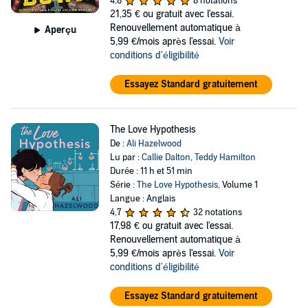
4,8
8 notations
21,35 €
ou gratuit avec l'essai.
Renouvellement automatique à
Aperçu
5,99 €/mois après l'essai.
Voir
conditions d'éligibilité
Essayez Standard gratuitement
The Love Hypothesis
De :
Ali Hazelwood
Lu par :
Callie Dalton
,
Teddy Hamilton
Durée : 11 h et 51 min
Série :
The Love Hypothesis
, Volume 1
Langue : Anglais
4,7
32 notations
17,98 €
ou gratuit avec l'essai.
Renouvellement automatique à
5,99 €/mois après l'essai.
Voir
conditions d'éligibilité
Essayez Standard gratuitement