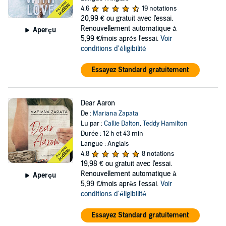
4,6
19 notations
20,99 €
ou gratuit avec l'essai.
Renouvellement automatique à
Aperçu
5,99 €/mois après l'essai.
Voir
conditions d'éligibilité
Essayez Standard gratuitement
Dear Aaron
De :
Mariana Zapata
Lu par :
Callie Dalton
,
Teddy Hamilton
Durée : 12 h et 43 min
Langue : Anglais
4,8
8 notations
19,98 €
ou gratuit avec l'essai.
Renouvellement automatique à
Aperçu
5,99 €/mois après l'essai.
Voir
conditions d'éligibilité
Essayez Standard gratuitement