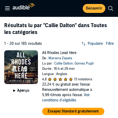
Découvrir
Résultats lu par
"Callie Dalton"
dans Toutes
les catégories
1 - 20 sur 185 résultats
Populaire
Filtre
All Rhodes Lead Here
De :
Mariana Zapata
Lu par :
Callie Dalton
,
Gomez Pugh
Durée : 16 h et 29 min
Langue : Anglais
4,8
13 notations
22,24 €
ou gratuit avec l'essai.
Renouvellement automatique à
Aperçu
5,99 €/mois après l'essai.
Voir
conditions d'éligibilité
Essayez Standard gratuitement