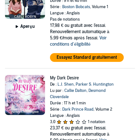
Durée : 9 h et 40 min
Série :
Boston Bobcats
, Volume 1
Langue : Anglais
Pas de notations
17,98 €
ou gratuit avec l'essai.
Aperçu
Renouvellement automatique à
5,99 €/mois après l'essai.
Voir
conditions d'éligibilité
Essayez Standard gratuitement
My Dark Desire
De :
L.J. Shen
,
Parker S. Huntington
Lu par :
Callie Dalton
,
Desmond
Cloverdale
Durée : 17 h et 1 min
Série :
Dark Prince Road
, Volume 2
Langue : Anglais
3,0
1 notation
23,37 €
ou gratuit avec l'essai.
Renouvellement automatique à