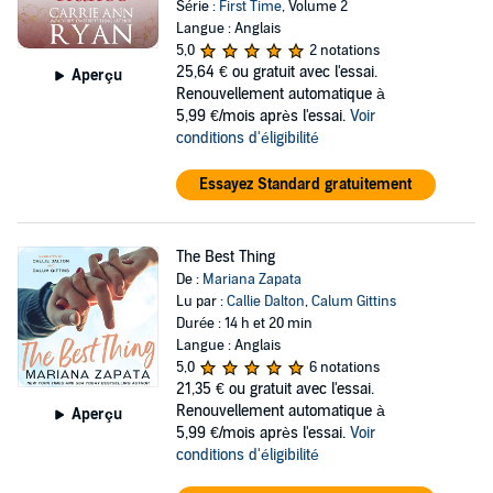
Série :
First Time
, Volume 2
Langue : Anglais
5,0
2 notations
25,64 €
ou gratuit avec l'essai.
Aperçu
Renouvellement automatique à
5,99 €/mois après l'essai.
Voir
conditions d'éligibilité
Essayez Standard gratuitement
The Best Thing
De :
Mariana Zapata
Lu par :
Callie Dalton
,
Calum Gittins
Durée : 14 h et 20 min
Langue : Anglais
5,0
6 notations
21,35 €
ou gratuit avec l'essai.
Renouvellement automatique à
Aperçu
5,99 €/mois après l'essai.
Voir
conditions d'éligibilité