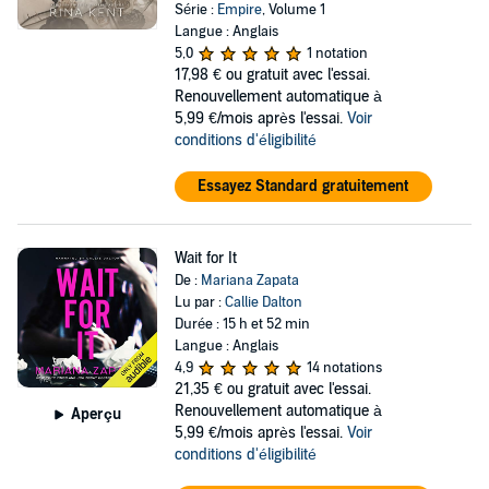
Série :
Empire
, Volume 1
Langue : Anglais
5,0
1 notation
17,98 €
ou gratuit avec l'essai.
Renouvellement automatique à
5,99 €/mois après l'essai.
Voir
conditions d'éligibilité
Essayez Standard gratuitement
Wait for It
De :
Mariana Zapata
Lu par :
Callie Dalton
Durée : 15 h et 52 min
Langue : Anglais
4,9
14 notations
21,35 €
ou gratuit avec l'essai.
Renouvellement automatique à
Aperçu
5,99 €/mois après l'essai.
Voir
conditions d'éligibilité