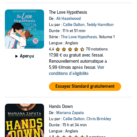
The Love Hypothesis
De :
Ali Hazelwood
Lu par :
Callie Dalton
,
Teddy Hamilton
Durée : 11 h et 51 min
Série :
The Love Hypothesis
, Volume 1
Langue : Anglais
4,4
70 notations
17,98 €
ou gratuit avec l'essai.
Aperçu
Renouvellement automatique à
5,99 €/mois après l'essai.
Voir
conditions d'éligibilité
Essayez Standard gratuitement
Hands Down
De :
Mariana Zapata
Lu par :
Callie Dalton
,
Chris Brinkley
Durée : 15 h et 34 min
Langue : Anglais