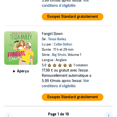
5,99 €/mois après l'essai.
Voir
conditions d'éligibilité
Essayez Standard gratuitement
Fangirl Down
De :
Tessa Bailey
Lu par :
Callie Dalton
Durée : 11 h et 29 min
Série :
Big Shots
, Volume 1
Langue : Anglais
5,0
1 notation
17,98 €
ou gratuit avec l'essai.
Aperçu
Renouvellement automatique à
5,99 €/mois après l'essai.
Voir
conditions d'éligibilité
Essayez Standard gratuitement
Page 1 de 10