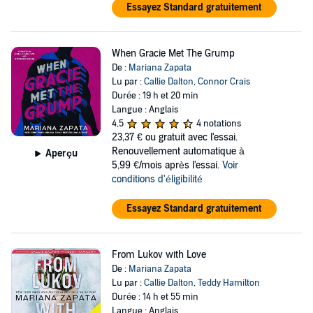
Essayez Standard gratuitement
When Gracie Met The Grump
De :
Mariana Zapata
Lu par :
Callie Dalton
,
Connor Crais
Durée : 19 h et 20 min
Langue : Anglais
4,5
4 notations
23,37 €
ou gratuit avec l'essai.
Renouvellement automatique à
Aperçu
5,99 €/mois après l'essai.
Voir
conditions d'éligibilité
Essayez Standard gratuitement
From Lukov with Love
De :
Mariana Zapata
Lu par :
Callie Dalton
,
Teddy Hamilton
Durée : 14 h et 55 min
Langue : Anglais