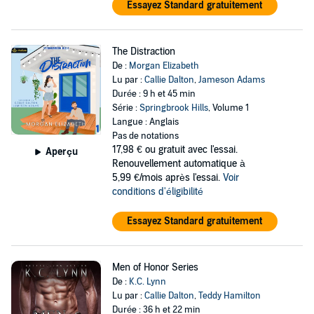
Essayez Standard gratuitement
The Distraction
De :
Morgan Elizabeth
Lu par :
Callie Dalton
,
Jameson Adams
Durée : 9 h et 45 min
Série :
Springbrook Hills
, Volume 1
Langue : Anglais
Pas de notations
17,98 €
ou gratuit avec l'essai.
Aperçu
Renouvellement automatique à
5,99 €/mois après l'essai.
Voir
conditions d'éligibilité
Essayez Standard gratuitement
Men of Honor Series
De :
K.C. Lynn
Lu par :
Callie Dalton
,
Teddy Hamilton
Durée : 36 h et 22 min