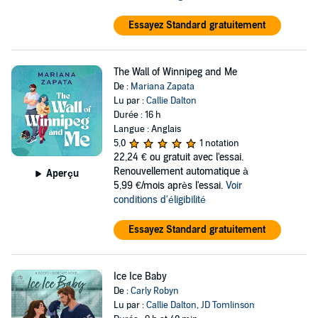
Essayez Standard gratuitement
The Wall of Winnipeg and Me
De :
Mariana Zapata
Lu par :
Callie Dalton
Durée : 16 h
Langue : Anglais
5,0
1 notation
22,24 €
ou gratuit avec l'essai.
Renouvellement automatique à
Aperçu
5,99 €/mois après l'essai.
Voir
conditions d'éligibilité
Essayez Standard gratuitement
Ice Ice Baby
De :
Carly Robyn
Lu par :
Callie Dalton
,
JD Tomlinson