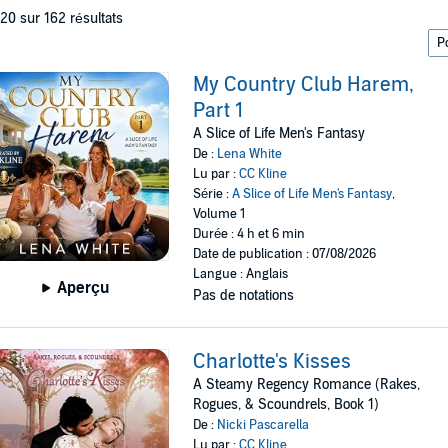
 20 sur 162 résultats
My Country Club Harem,
Part 1
A Slice of Life Men's Fantasy
De :
Lena White
Lu par :
CC Kline
Série :
A Slice of Life Men's Fantasy
,
Volume 1
Durée : 4 h et 6 min
Date de publication : 07/08/2026
Langue : Anglais
Aperçu
Pas de notations
Charlotte's Kisses
A Steamy Regency Romance (Rakes,
Rogues, & Scoundrels, Book 1)
De :
Nicki Pascarella
Lu par :
CC Kline