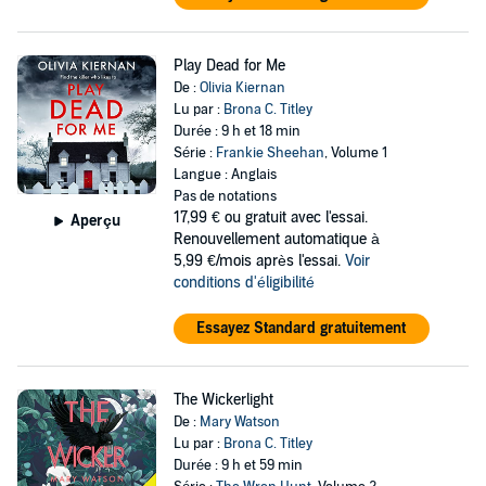
Play Dead for Me
De :
Olivia Kiernan
Lu par :
Brona C. Titley
Durée : 9 h et 18 min
Série :
Frankie Sheehan
, Volume 1
Langue : Anglais
Pas de notations
17,99 €
ou gratuit avec l'essai.
Aperçu
Renouvellement automatique à
5,99 €/mois après l'essai.
Voir
conditions d'éligibilité
Essayez Standard gratuitement
The Wickerlight
De :
Mary Watson
Lu par :
Brona C. Titley
Durée : 9 h et 59 min