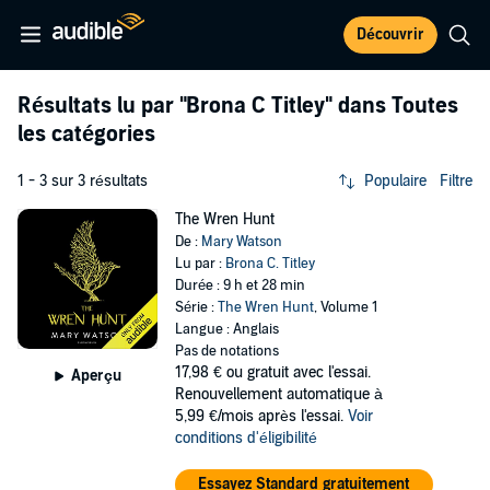
Découvrir
Résultats lu par
"Brona C Titley"
dans Toutes
les catégories
1 - 3 sur 3 résultats
Populaire
Filtre
The Wren Hunt
De :
Mary Watson
Lu par :
Brona C. Titley
Durée : 9 h et 28 min
Série :
The Wren Hunt
, Volume 1
Langue : Anglais
Pas de notations
17,98 €
ou gratuit avec l'essai.
Aperçu
Renouvellement automatique à
5,99 €/mois après l'essai.
Voir
conditions d'éligibilité
Essayez Standard gratuitement