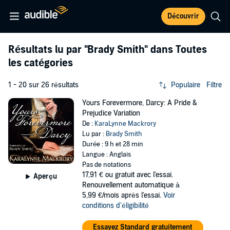
Découvrir
Résultats lu par
"Brady Smith"
dans Toutes
les catégories
1 - 20 sur 26 résultats
Populaire
Filtre
Yours Forevermore, Darcy: A Pride &
Prejudice Variation
De :
KaraLynne Mackrory
Lu par :
Brady Smith
Durée : 9 h et 28 min
Langue : Anglais
Pas de notations
17,91 €
ou gratuit avec l'essai.
Aperçu
Renouvellement automatique à
5,99 €/mois après l'essai.
Voir
conditions d'éligibilité
Essayez Standard gratuitement