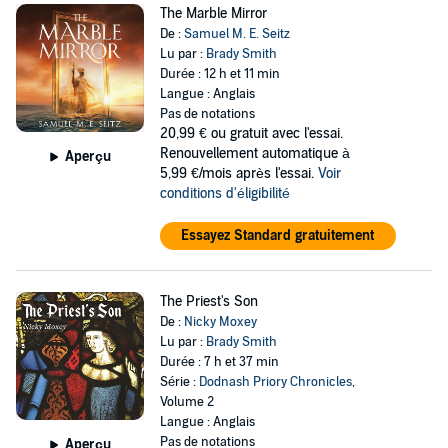
The Marble Mirror
De :
Samuel M. E. Seitz
Lu par :
Brady Smith
Durée : 12 h et 11 min
Langue : Anglais
Pas de notations
20,99 €
ou gratuit avec l'essai.
Renouvellement automatique à
Aperçu
5,99 €/mois après l'essai.
Voir
conditions d'éligibilité
Essayez Standard gratuitement
The Priest's Son
De :
Nicky Moxey
Lu par :
Brady Smith
Durée : 7 h et 37 min
Série :
Dodnash Priory Chronicles
,
Volume 2
Langue : Anglais
Pas de notations
Aperçu