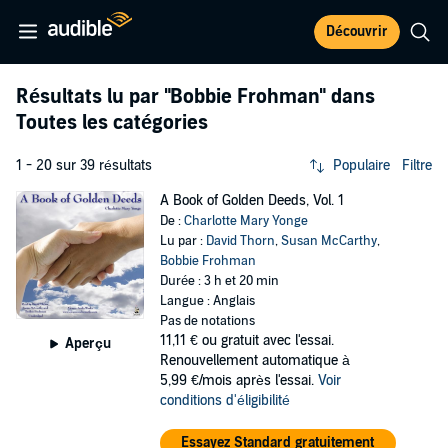
Découvrir
Résultats lu par
"Bobbie Frohman"
dans
Toutes les catégories
1 - 20 sur 39 résultats
Populaire
Filtre
A Book of Golden Deeds, Vol. 1
De :
Charlotte Mary Yonge
Lu par :
David Thorn
,
Susan McCarthy
,
Bobbie Frohman
Durée : 3 h et 20 min
Langue : Anglais
Pas de notations
11,11 €
ou gratuit avec l'essai.
Aperçu
Renouvellement automatique à
5,99 €/mois après l'essai.
Voir
conditions d'éligibilité
Essayez Standard gratuitement