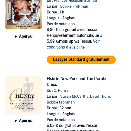
De :
Frances Hodgson Burnett
Lu par :
Bobbie Frohman
Durée : 1 h
Langue : Anglais
Pas de notations
8,86 €
ou gratuit avec l'essai.
Renouvellement automatique à
Aperçu
5,99 €/mois après l'essai.
Voir
conditions d'éligibilité
Essayez Standard gratuitement
Elsie in New York and The Purple
Dress
De :
O. Henry
Lu par :
Susan McCarthy
,
David Thorn
,
Bobbie Frohman
Durée : 32 min
Langue : Anglais
Pas de notations
Aperçu
6,03 €
ou gratuit avec l'essai.