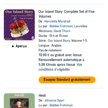
Our Island Story: Complete Set of Five
Volumes
De :
Henrietta Marshall
Lu par :
Bobbie Frohman
,
Laurellee
Westaway
,
David Thorn
Durée : 15 h et 15 min
Série :
Our Island Story
, Volume 1-5
Langue : Anglais
Aperçu
Pas de notations
19,99 €
ou gratuit avec l'essai.
Renouvellement automatique à
5,99 €/mois après l'essai.
Voir
conditions d'éligibilité
Essayez Standard gratuitement
Heidi
De :
Johanna Spyri
Lu par :
Bobbie Frohman