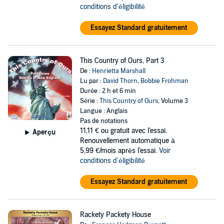
conditions d'éligibilité
Essayez Standard gratuitement
This Country of Ours, Part 3
De :
Henrietta Marshall
Lu par :
David Thorn
,
Bobbie Frohman
Durée : 2 h et 6 min
Série :
This Country of Ours
, Volume 3
Langue : Anglais
Pas de notations
11,11 €
ou gratuit avec l'essai.
Aperçu
Renouvellement automatique à
5,99 €/mois après l'essai.
Voir
conditions d'éligibilité
Essayez Standard gratuitement
Rackety Packety House