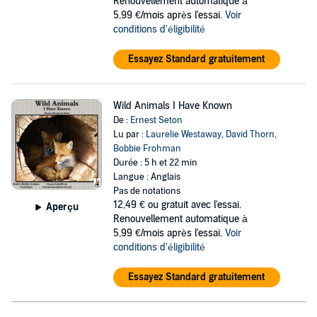
Renouvellement automatique à
5,99 €/mois après l'essai.
Voir
conditions d'éligibilité
Essayez Standard gratuitement
Wild Animals I Have Known
De :
Ernest Seton
Lu par :
Laurelie Westaway
,
David Thorn
,
Bobbie Frohman
Durée : 5 h et 22 min
Langue : Anglais
Pas de notations
12,49 €
ou gratuit avec l'essai.
Aperçu
Renouvellement automatique à
5,99 €/mois après l'essai.
Voir
conditions d'éligibilité
Essayez Standard gratuitement