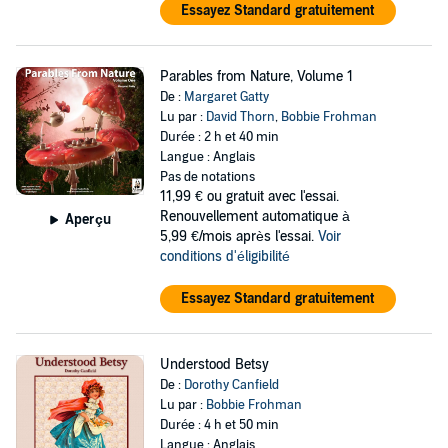
Essayez Standard gratuitement
Parables from Nature, Volume 1
De :
Margaret Gatty
Lu par :
David Thorn
,
Bobbie Frohman
Durée : 2 h et 40 min
Langue : Anglais
Pas de notations
11,99 €
ou gratuit avec l'essai.
Renouvellement automatique à
Aperçu
5,99 €/mois après l'essai.
Voir
conditions d'éligibilité
Essayez Standard gratuitement
Understood Betsy
De :
Dorothy Canfield
Lu par :
Bobbie Frohman
Durée : 4 h et 50 min
Langue : Anglais