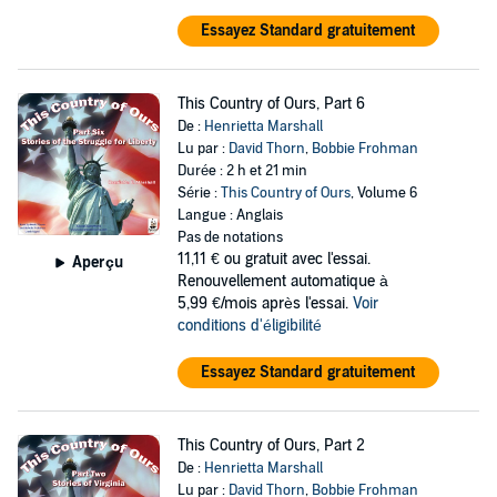
Essayez Standard gratuitement
This Country of Ours, Part 6
De :
Henrietta Marshall
Lu par :
David Thorn
,
Bobbie Frohman
Durée : 2 h et 21 min
Série :
This Country of Ours
, Volume 6
Langue : Anglais
Pas de notations
11,11 €
ou gratuit avec l'essai.
Aperçu
Renouvellement automatique à
5,99 €/mois après l'essai.
Voir
conditions d'éligibilité
Essayez Standard gratuitement
This Country of Ours, Part 2
De :
Henrietta Marshall
Lu par :
David Thorn
,
Bobbie Frohman