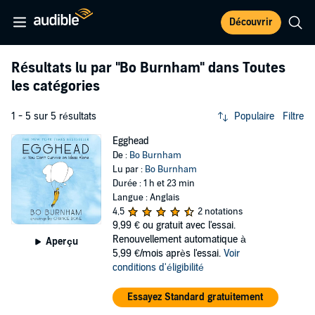
Découvrir
Résultats lu par
"Bo Burnham"
dans Toutes
les catégories
1 - 5 sur 5 résultats
Populaire
Filtre
Egghead
De :
Bo Burnham
Lu par :
Bo Burnham
Durée : 1 h et 23 min
Langue : Anglais
4,5
2 notations
9,99 €
ou gratuit avec l'essai.
Renouvellement automatique à
Aperçu
5,99 €/mois après l'essai.
Voir
conditions d'éligibilité
Essayez Standard gratuitement