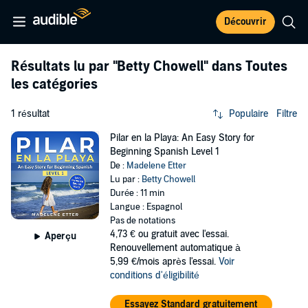
Découvrir
Résultats lu par
"Betty Chowell"
dans Toutes
les catégories
1 résultat
Populaire
Filtre
Pilar en la Playa: An Easy Story for
Beginning Spanish Level 1
De :
Madelene Etter
Lu par :
Betty Chowell
Durée : 11 min
Langue : Espagnol
Pas de notations
4,73 €
ou gratuit avec l'essai.
Aperçu
Renouvellement automatique à
5,99 €/mois après l'essai.
Voir
conditions d'éligibilité
Essayez Standard gratuitement