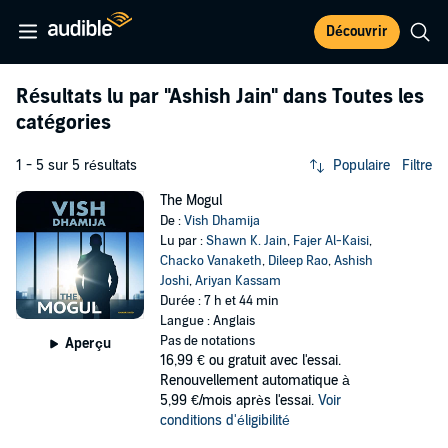
Découvrir
Résultats lu par
"Ashish Jain"
dans Toutes les
catégories
1 - 5 sur 5 résultats
Populaire
Filtre
The Mogul
De :
Vish Dhamija
Lu par :
Shawn K. Jain
,
Fajer Al-Kaisi
,
Chacko Vanaketh
,
Dileep Rao
,
Ashish
Joshi
,
Ariyan Kassam
Durée : 7 h et 44 min
Langue : Anglais
Pas de notations
Aperçu
16,99 €
ou gratuit avec l'essai.
Renouvellement automatique à
5,99 €/mois après l'essai.
Voir
conditions d'éligibilité