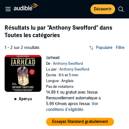
Découvrir
Résultats lu par
"Anthony Swofford"
dans
Toutes les catégories
1 - 2 sur 2 résultats
Populaire
Filtre
Jarhead
De :
Anthony Swofford
Lu par :
Anthony Swofford
Durée : 8 h et 5 min
Langue : Anglais
Pas de notations
14,99 €
ou gratuit avec l'essai.
Renouvellement automatique à
Aperçu
5,99 €/mois après l'essai.
Voir
conditions d'éligibilité
Essayez Standard gratuitement