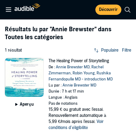
Découvrir
Résultats lu par
"Annie Brewster"
dans
Toutes les catégories
1 résultat
Populaire
Filtre
The Healing Power of Storytelling
De :
Annie Brewster MD
,
Rachel
Zimmerman
,
Robin Young
,
Rushika
Fernandopulle MD - introduction MD
Lu par :
Annie Brewster MD
Durée : 7 h et 17 min
Langue : Anglais
Pas de notations
Aperçu
15,99 €
ou gratuit avec l'essai.
Renouvellement automatique à
5,99 €/mois après l'essai.
Voir
conditions d'éligibilité