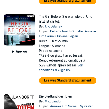
Essayez Standard gratuitement
The Girl Before: Sie war wie du. Und
jetzt ist sie tot.
De :
J. P. Delaney
Lu par :
Petra Schmidt-Schaller
,
Anneke
Kim Sarnau
,
Bibiana Beglau
Durée : 8 h et 27 min
Langue : Allemand
Pas de notations
Aperçu
17,99 €
ou gratuit avec l'essai.
Renouvellement automatique à
5,99 €/mois après l'essai.
Voir
conditions d'éligibilité
Essayez Standard gratuitement
Die Siedlung der Toten
De :
Max Landorff
Lu par :
Anneke Kim Sarnau
,
Sylvester