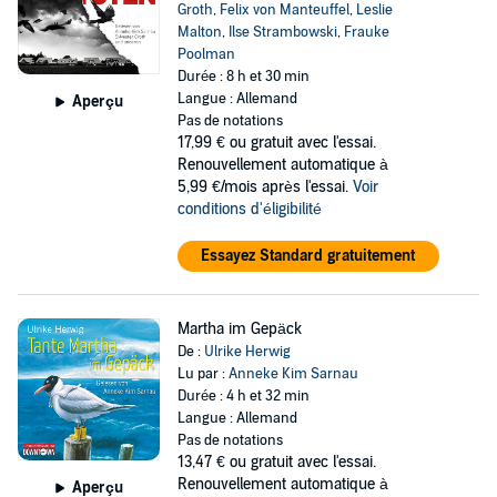
Groth
,
Felix von Manteuffel
,
Leslie
Malton
,
Ilse Strambowski
,
Frauke
Poolman
Durée : 8 h et 30 min
Langue : Allemand
Aperçu
Pas de notations
17,99 €
ou gratuit avec l'essai.
Renouvellement automatique à
5,99 €/mois après l'essai.
Voir
conditions d'éligibilité
Essayez Standard gratuitement
Martha im Gepäck
De :
Ulrike Herwig
Lu par :
Anneke Kim Sarnau
Durée : 4 h et 32 min
Langue : Allemand
Pas de notations
13,47 €
ou gratuit avec l'essai.
Renouvellement automatique à
Aperçu