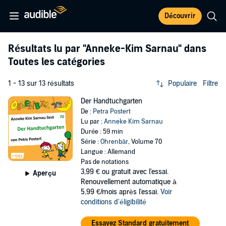
Découvrir
Résultats lu par
"Anneke-Kim Sarnau"
dans
Toutes les catégories
1 - 13 sur 13 résultats
Populaire
Filtre
Der Handtuchgarten
De :
Petra Postert
Lu par :
Anneke Kim Sarnau
Durée : 59 min
Série :
Ohrenbär
, Volume 70
Langue : Allemand
Pas de notations
3,99 €
ou gratuit avec l'essai.
Aperçu
Renouvellement automatique à
5,99 €/mois après l'essai.
Voir
conditions d'éligibilité
Essayez Standard gratuitement