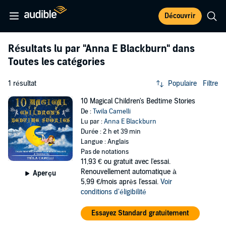
Découvrir
Résultats lu par
"Anna E Blackburn"
dans
Toutes les catégories
1 résultat
Populaire
Filtre
10 Magical Children's Bedtime Stories
De :
Twila Camelli
Lu par :
Anna E Blackburn
Durée : 2 h et 39 min
Langue : Anglais
Pas de notations
11,93 €
ou gratuit avec l'essai.
Renouvellement automatique à
Aperçu
5,99 €/mois après l'essai.
Voir
conditions d'éligibilité
Essayez Standard gratuitement