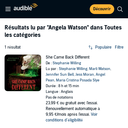
Découvrir
Résultats lu par
"Angela Watson"
dans Toutes
les catégories
1 résultat
Populaire
Filtre
She Came Back Different
De :
Stephanie Willing
Lu par :
Stephanie Willing
,
Marli Watson
,
Jennifer Sun Bell
,
Jess Moran
,
Angel
Pean
,
Maria Cristina Posada Slye
Durée : 8 h et 15 min
Langue : Anglais
Pas de notations
23,99 €
ou gratuit avec l'essai.
Renouvellement automatique à
9,95 €/mois après l'essai.
Voir
conditions d'éligibilité