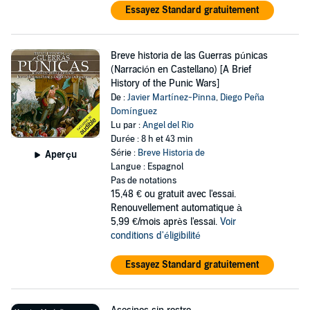
Essayez Standard gratuitement
Breve historia de las Guerras púnicas
(Narración en Castellano) [A Brief
History of the Punic Wars]
De :
Javier Martínez-Pinna
,
Diego Peña
Domínguez
Lu par :
Angel del Rio
Durée : 8 h et 43 min
Série :
Breve Historia de
Aperçu
Langue : Espagnol
Pas de notations
15,48 €
ou gratuit avec l'essai.
Renouvellement automatique à
5,99 €/mois après l'essai.
Voir
conditions d'éligibilité
Essayez Standard gratuitement