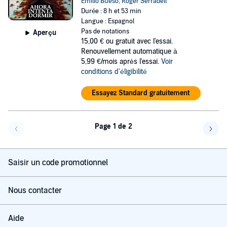
Emilio Bueso
,
Roger Serradell
Durée : 8 h et 53 min
Langue : Espagnol
Pas de notations
Aperçu
15,00 €
ou gratuit avec l'essai.
Renouvellement automatique à
5,99 €/mois après l'essai.
Voir
conditions d'éligibilité
Essayez Standard gratuitement
Page 1 de 2
Page précédente
Page 
Saisir un code promotionnel
Nous contacter
Aide