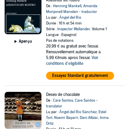
Asesinos sin rostro
De :
Henning Mankell
,
Amanda
Monjonell Mansten - traductor
Lu par :
Ángel del Río
Durée : 10 h et 54 min
Série :
Inspector Wallander
, Volume 1
Langue : Espagnol
Pas de notations
Aperçu
20,99 €
ou gratuit avec l'essai.
Renouvellement automatique à
5,99 €/mois après l'essai.
Voir
conditions d'éligibilité
Essayez Standard gratuitement
Deseo de chocolate
De :
Care Santos
,
Care Santos -
translator
Lu par :
Ángel del Río Sánchez
,
Estel
Tort
,
Noemí Bayarri
,
Dani Albiac
,
Inma
Ortiz