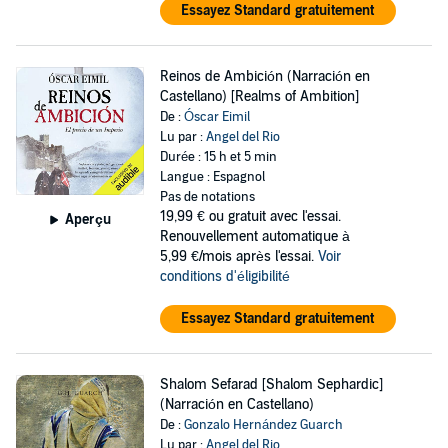
Essayez Standard gratuitement
Reinos de Ambición (Narración en
Castellano) [Realms of Ambition]
De :
Óscar Eimil
Lu par :
Angel del Rio
Durée : 15 h et 5 min
Langue : Espagnol
Pas de notations
19,99 €
ou gratuit avec l'essai.
Aperçu
Renouvellement automatique à
5,99 €/mois après l'essai.
Voir
conditions d'éligibilité
Essayez Standard gratuitement
Shalom Sefarad [Shalom Sephardic]
(Narración en Castellano)
De :
Gonzalo Hernández Guarch
Lu par :
Angel del Rio