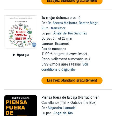
Essayez Standard gratuitement
Tu mejor defensa eres tú
De :
Dr. Aseem Malhotra
,
Beatriz Magri
Ruiz - translator
Lu par :
Ángel del Río Sánchez
Durée : 3 h et 23 min
Langue : Espagnol
Pas de notations
11,99 €
ou gratuit avec l'essai.
Aperçu
Renouvellement automatique à
5,99 €/mois après l'essai.
Voir
conditions d'éligibilité
Essayez Standard gratuitement
Piensa fuera de la caja (Narración en
Castellano) [Think Outside the Box]
De :
Alejandro Llantada
Lu par :
Ángel del Rio