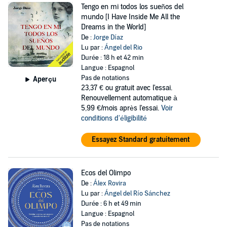
Tengo en mi todos los sueños del
mundo [I Have Inside Me All the
Dreams in the World]
De :
Jorge Díaz
Lu par :
Ángel del Rio
Durée : 18 h et 42 min
Langue : Espagnol
Pas de notations
Aperçu
23,37 €
ou gratuit avec l'essai.
Renouvellement automatique à
5,99 €/mois après l'essai.
Voir
conditions d'éligibilité
Essayez Standard gratuitement
Ecos del Olimpo
De :
Álex Rovira
Lu par :
Ángel del Río Sánchez
Durée : 6 h et 49 min
Langue : Espagnol
Pas de notations