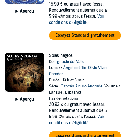
15,99 €
ou gratuit avec l'essai.
Renouvellement automatique à
Aperçu
5,99 €/mois après l'essai.
Voir
conditions d'éligibilité
Essayez Standard gratuitement
Soles negros
De :
Ignacio del Valle
Lu par :
Ángel del Río
,
Olivia Vives
Obrador
Durée : 13 h et 3 min
Série :
Capitán Arturo Andrade
, Volume 4
Langue : Espagnol
Pas de notations
Aperçu
20,93 €
ou gratuit avec l'essai.
Renouvellement automatique à
5,99 €/mois après l'essai.
Voir
conditions d'éligibilité
Essayez Standard gratuitement