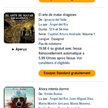
El arte de matar dragones
De :
Ignacio del Valle
Lu par :
Ángel del Río
Durée : 12 h et 54 min
Série :
Capitán Arturo Andrade
, Volume 1
Langue : Espagnol
Pas de notations
19,98 €
ou gratuit avec l'essai.
Aperçu
Renouvellement automatique à
5,99 €/mois après l'essai.
Voir
conditions d'éligibilité
Essayez Standard gratuitement
Ahora intenta dormir
De :
Emilio Bueso
Lu par :
Ángel del Río
,
Juan Miguel Díez
,
Marta Martín Jorcano
,
Marta Moreno
,