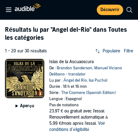
Découvrir
Résultats lu par
"Angel del-Rio"
dans Toutes
les catégories
1 - 20 sur 30 résultats
Populaire
Filtre
Islas de la Ascuaoscura
De :
Brandon Sanderson
,
Manuel Viciano
Delibano - translator
Lu par :
Ángel del Río
,
Isa Puchol
Durée : 18 h et 16 min
Série :
The Cosmere (Spanish Edition)
Langue : Espagnol
Pas de notations
Aperçu
23,97 €
ou gratuit avec l'essai.
Renouvellement automatique à
5,99 €/mois après l'essai.
Voir
conditions d'éligibilité