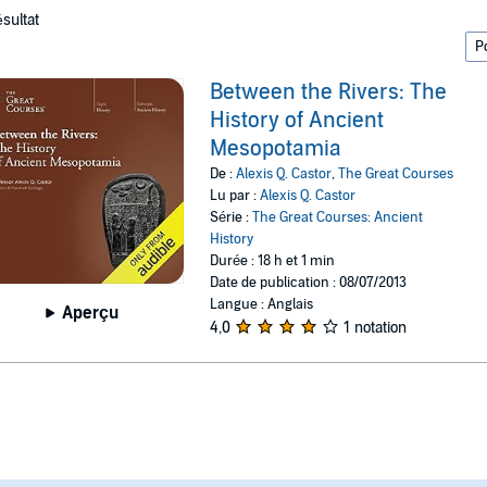
ésultat
Between the Rivers: The
History of Ancient
Mesopotamia
De :
Alexis Q. Castor
,
The Great Courses
Lu par :
Alexis Q. Castor
Série :
The Great Courses: Ancient
History
Durée : 18 h et 1 min
Date de publication : 08/07/2013
Langue : Anglais
Aperçu
4,0
1 notation