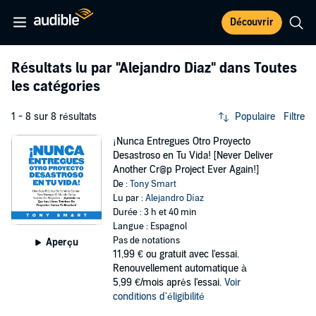
Découvrir
Résultats lu par
"Alejandro Diaz"
dans Toutes
les catégories
1 - 8 sur 8 résultats
Populaire
Filtre
¡Nunca Entregues Otro Proyecto
Desastroso en Tu Vida! [Never Deliver
Another Cr@p Project Ever Again!]
De :
Tony Smart
Lu par :
Alejandro Díaz
Durée : 3 h et 40 min
Langue : Espagnol
Pas de notations
Aperçu
11,99 €
ou gratuit avec l'essai.
Renouvellement automatique à
5,99 €/mois après l'essai.
Voir
conditions d'éligibilité