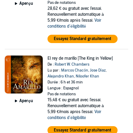
Pas de notations
Aperçu
28,62 €
ou gratuit avec l'essai.
Renouvellement automatique à
5,99 €/mois après l'essai.
Voir
conditions d'éligibilité
Essayez Standard gratuitement
El rey de marillo [The King in Yellow]
De :
Robert W. Chambers
Lu par :
Marcos Chacón
,
Jose Díaz
,
Alejandro Khan
,
Niloofer Khan
Durée : 6 h et 36 min
Langue : Espagnol
Pas de notations
15,48 €
ou gratuit avec l'essai.
Aperçu
Renouvellement automatique à
5,99 €/mois après l'essai.
Voir
conditions d'éligibilité
Essayez Standard gratuitement