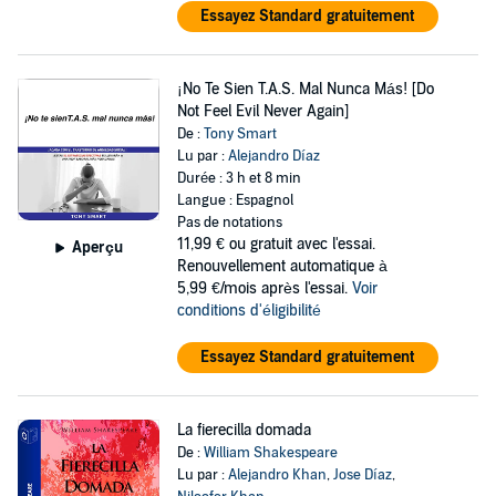
Essayez Standard gratuitement
¡No Te Sien T.A.S. Mal Nunca Más! [Do
Not Feel Evil Never Again]
De :
Tony Smart
Lu par :
Alejandro Díaz
Durée : 3 h et 8 min
Langue : Espagnol
Pas de notations
11,99 €
ou gratuit avec l'essai.
Aperçu
Renouvellement automatique à
5,99 €/mois après l'essai.
Voir
conditions d'éligibilité
Essayez Standard gratuitement
La fierecilla domada
De :
William Shakespeare
Lu par :
Alejandro Khan
,
Jose Díaz
,