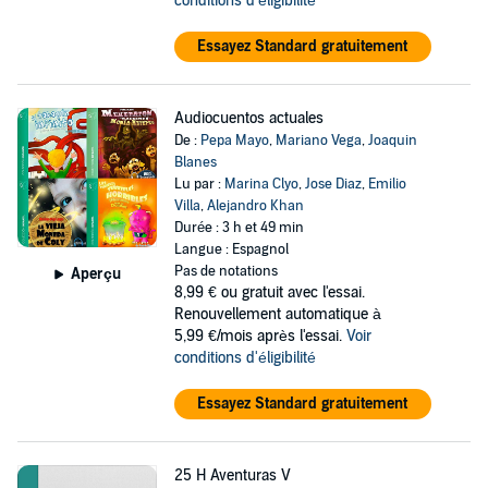
conditions d'éligibilité
Essayez Standard gratuitement
Audiocuentos actuales
De :
Pepa Mayo
,
Mariano Vega
,
Joaquin
Blanes
Lu par :
Marina Clyo
,
Jose Diaz
,
Emilio
Villa
,
Alejandro Khan
Durée : 3 h et 49 min
Langue : Espagnol
Pas de notations
Aperçu
8,99 €
ou gratuit avec l'essai.
Renouvellement automatique à
5,99 €/mois après l'essai.
Voir
conditions d'éligibilité
Essayez Standard gratuitement
25 H Aventuras V