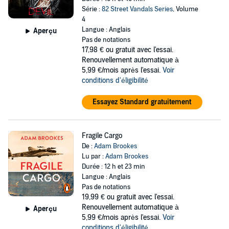
Série :
82 Street Vandals Series
, Volume
4
Langue : Anglais
Aperçu
Pas de notations
17,98 €
ou gratuit avec l'essai.
Renouvellement automatique à
5,99 €/mois après l'essai.
Voir
conditions d'éligibilité
Essayez Standard gratuitement
Fragile Cargo
De :
Adam Brookes
Lu par :
Adam Brookes
Durée : 12 h et 23 min
Langue : Anglais
Pas de notations
19,99 €
ou gratuit avec l'essai.
Renouvellement automatique à
Aperçu
5,99 €/mois après l'essai.
Voir
conditions d'éligibilité