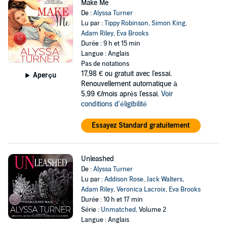
Make Me
De :
Alyssa Turner
Lu par :
Tippy Robinson
,
Simon King
,
Adam Riley
,
Eva Brooks
Durée : 9 h et 15 min
Langue : Anglais
Pas de notations
17,98 €
ou gratuit avec l'essai.
Aperçu
Renouvellement automatique à
5,99 €/mois après l'essai.
Voir
conditions d'éligibilité
Essayez Standard gratuitement
Unleashed
De :
Alyssa Turner
Lu par :
Addison Rose
,
Jack Walters
,
Adam Riley
,
Veronica Lacroix
,
Eva Brooks
Durée : 10 h et 17 min
Série :
Unmatched
, Volume 2
Langue : Anglais