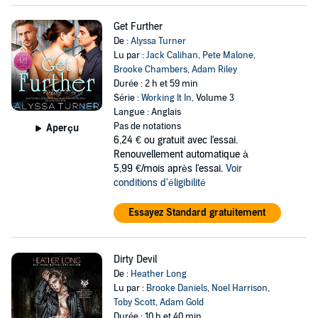
Get Further
De :
Alyssa Turner
Lu par :
Jack Calihan
,
Pete Malone
,
Brooke Chambers
,
Adam Riley
Durée : 2 h et 59 min
Série :
Working It In
, Volume 3
Langue : Anglais
Pas de notations
Aperçu
6,24 €
ou gratuit avec l'essai.
Renouvellement automatique à
5,99 €/mois après l'essai.
Voir
conditions d'éligibilité
Essayez Standard gratuitement
Dirty Devil
De :
Heather Long
Lu par :
Brooke Daniels
,
Noel Harrison
,
Toby Scott
,
Adam Gold
Durée : 10 h et 40 min