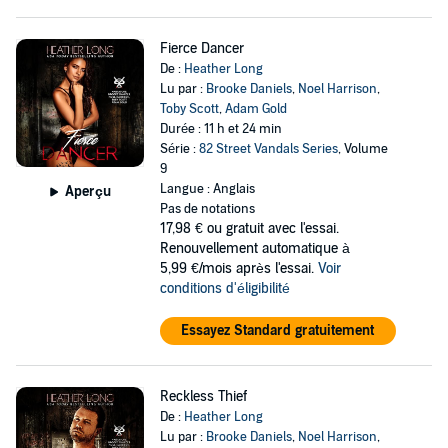
Fierce Dancer
De :
Heather Long
Lu par :
Brooke Daniels
,
Noel Harrison
,
Toby Scott
,
Adam Gold
Durée : 11 h et 24 min
Série :
82 Street Vandals Series
, Volume
9
Langue : Anglais
Aperçu
Pas de notations
17,98 €
ou gratuit avec l'essai.
Renouvellement automatique à
5,99 €/mois après l'essai.
Voir
conditions d'éligibilité
Essayez Standard gratuitement
Reckless Thief
De :
Heather Long
Lu par :
Brooke Daniels
,
Noel Harrison
,