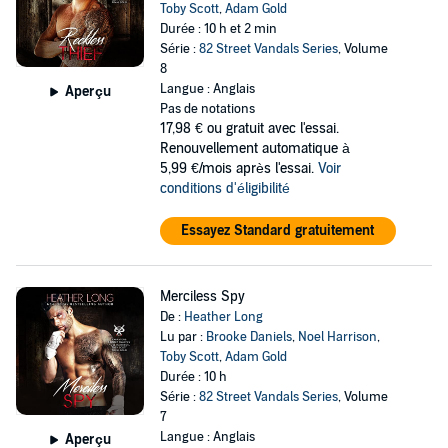
Toby Scott
,
Adam Gold
Durée : 10 h et 2 min
Série :
82 Street Vandals Series
, Volume
8
Langue : Anglais
Aperçu
Pas de notations
17,98 €
ou gratuit avec l'essai.
Renouvellement automatique à
5,99 €/mois après l'essai.
Voir
conditions d'éligibilité
Essayez Standard gratuitement
Merciless Spy
De :
Heather Long
Lu par :
Brooke Daniels
,
Noel Harrison
,
Toby Scott
,
Adam Gold
Durée : 10 h
Série :
82 Street Vandals Series
, Volume
7
Langue : Anglais
Aperçu