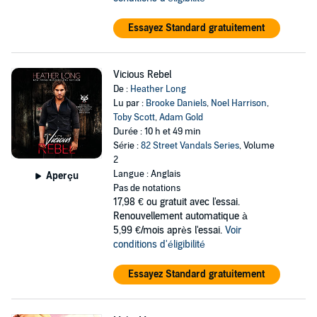
Essayez Standard gratuitement
Vicious Rebel
De :
Heather Long
Lu par :
Brooke Daniels
,
Noel Harrison
,
Toby Scott
,
Adam Gold
Durée : 10 h et 49 min
Série :
82 Street Vandals Series
, Volume
2
Langue : Anglais
Aperçu
Pas de notations
17,98 €
ou gratuit avec l'essai.
Renouvellement automatique à
5,99 €/mois après l'essai.
Voir
conditions d'éligibilité
Essayez Standard gratuitement