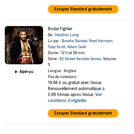
Essayez Standard gratuitement
Brutal Fighter
De :
Heather Long
Lu par :
Brooke Daniels
,
Noel Harrison
,
Toby Scott
,
Adam Gold
Durée : 12 h et 56 min
Série :
82 Street Vandals Series
, Volume
5
Langue : Anglais
Aperçu
Pas de notations
19,98 €
ou gratuit avec l'essai.
Renouvellement automatique à
5,99 €/mois après l'essai.
Voir
conditions d'éligibilité
Essayez Standard gratuitement