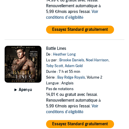
14,99 €
ou gratuit avec l'essai.
Renouvellement automatique à
5,99 €/mois après l'essai.
Voir
conditions d'éligibilité
Essayez Standard gratuitement
Battle Lines
De :
Heather Long
Lu par :
Brooke Daniels
,
Noel Harrison
,
Toby Scott
,
Adam Gold
Durée : 7 h et 55 min
Série :
Bay Ridge Royals
, Volume 2
Langue : Anglais
Pas de notations
Aperçu
14,01 €
ou gratuit avec l'essai.
Renouvellement automatique à
5,99 €/mois après l'essai.
Voir
conditions d'éligibilité
Essayez Standard gratuitement