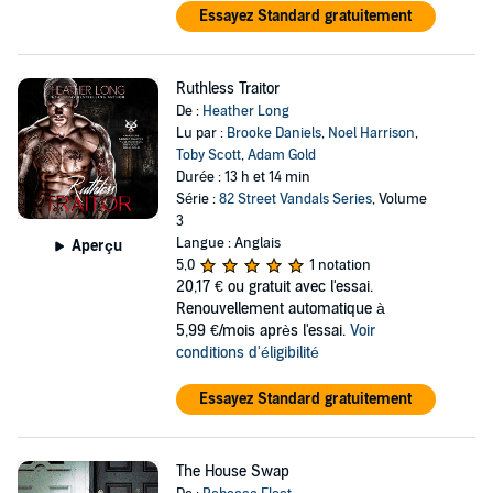
Essayez Standard gratuitement
Ruthless Traitor
De :
Heather Long
Lu par :
Brooke Daniels
,
Noel Harrison
,
Toby Scott
,
Adam Gold
Durée : 13 h et 14 min
Série :
82 Street Vandals Series
, Volume
3
Langue : Anglais
Aperçu
5,0
1 notation
20,17 €
ou gratuit avec l'essai.
Renouvellement automatique à
5,99 €/mois après l'essai.
Voir
conditions d'éligibilité
Essayez Standard gratuitement
The House Swap