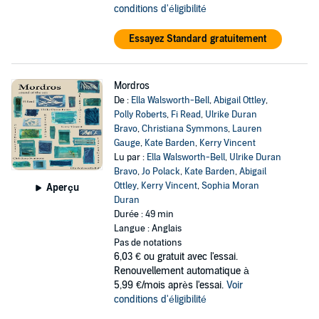
conditions d'éligibilité
Essayez Standard gratuitement
Mordros
De :
Ella Walsworth-Bell
,
Abigail Ottley
,
Polly Roberts
,
Fi Read
,
Ulrike Duran
Bravo
,
Christiana Symmons
,
Lauren
Gauge
,
Kate Barden
,
Kerry Vincent
Lu par :
Ella Walsworth-Bell
,
Ulrike Duran
Bravo
,
Jo Polack
,
Kate Barden
,
Abigail
Ottley
,
Kerry Vincent
,
Sophia Moran
Aperçu
Duran
Durée : 49 min
Langue : Anglais
Pas de notations
6,03 €
ou gratuit avec l'essai.
Renouvellement automatique à
5,99 €/mois après l'essai.
Voir
conditions d'éligibilité