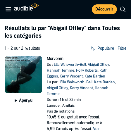
Découvrir
Résultats lu par
"Abigail Ottley"
dans Toutes
les catégories
1 - 2 sur 2 résultats
Populaire
Filtre
Morvoren
De :
Ella Walsworth-Bell
,
Abigail Ottley
,
Hannah Temme
,
Polly Roberts
,
Ruth
Eggins
,
Kerry Vincent
,
Kate Barden
Lu par :
Ella Walsworth-Bell
,
Kate Barden
,
Abigail Ottley
,
Kerry Vincent
,
Hannah
Temme
Durée : 1 h et 23 min
Aperçu
Langue : Anglais
Pas de notations
10,45 €
ou gratuit avec l'essai.
Renouvellement automatique à
5,99 €/mois après l'essai.
Voir