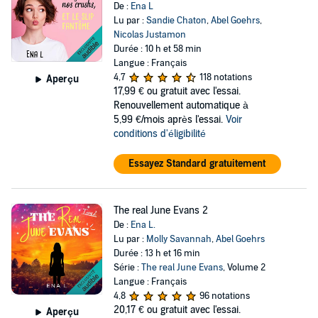
De :
Ena L
Lu par :
Sandie Chaton
,
Abel Goehrs
,
Nicolas Justamon
Durée : 10 h et 58 min
Langue : Français
4,7
118 notations
Aperçu
17,99 €
ou gratuit avec l'essai.
Renouvellement automatique à
5,99 €/mois après l'essai.
Voir
conditions d'éligibilité
Essayez Standard gratuitement
The real June Evans 2
De :
Ena L.
Lu par :
Molly Savannah
,
Abel Goehrs
Durée : 13 h et 16 min
Série :
The real June Evans
, Volume 2
Langue : Français
4,8
96 notations
20,17 €
ou gratuit avec l'essai.
Aperçu