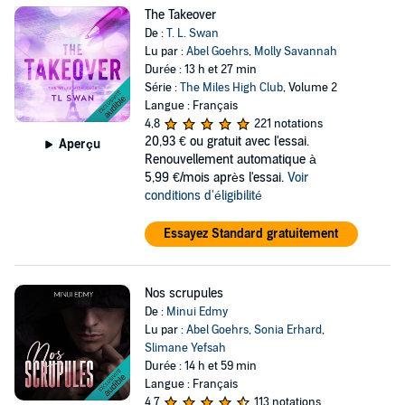
The Takeover
De :
T. L. Swan
Lu par :
Abel Goehrs
,
Molly Savannah
Durée : 13 h et 27 min
Série :
The Miles High Club
, Volume 2
Langue : Français
4,8
221 notations
20,93 €
ou gratuit avec l'essai.
Aperçu
Renouvellement automatique à
5,99 €/mois après l'essai.
Voir
conditions d'éligibilité
Essayez Standard gratuitement
Nos scrupules
De :
Minui Edmy
Lu par :
Abel Goehrs
,
Sonia Erhard
,
Slimane Yefsah
Durée : 14 h et 59 min
Langue : Français
4,7
113 notations