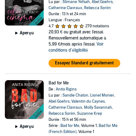
Lu par :
Slimane Yefsah
,
Abel Goehrs
,
Catherine Clavraux
,
Rebecca Sorèn
Durée : 13 h et 24 min
Langue : Français
4,7
270 notations
20,93 €
ou gratuit avec l'essai.
Aperçu
Renouvellement automatique à
5,99 €/mois après l'essai.
Voir
conditions d'éligibilité
Essayez Standard gratuitement
Bad for Me
De :
Anita Rigins
Lu par :
Sandie Chaton
,
Lionel Monier
,
Abel Goehrs
,
Valentin du Caynes
,
Catherine Clavraux
,
Molly Savannah
,
Rebecca Sorèn
,
Suzanne Krep
Durée : 15 h et 56 min
Série :
Bad for Me
, Volume 1,
Bad for Me
Aperçu
(French Edition)
, Volume 1