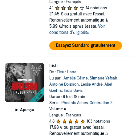
Langue : Français
4,1
14 notations
21,45 €
ou gratuit avec l'essai.
Renouvellement automatique à
5,99 €/mois après l'essai.
Voir
conditions d'éligibilité
Essayez Standard gratuitement
Irish
De :
Fleur Hana
Lu par :
Amélie Céline
,
Slimane Yefsah
,
Antoine Doignon
,
Leslie André
,
Abel
Goehrs
,
India Davis
Durée : 9 h et 19 min
Série :
Phoenix Ashes, Génération 2
,
Volume 4
Aperçu
Langue : Français
4,8
103 notations
17,98 €
ou gratuit avec l'essai.
Renouvellement automatique à