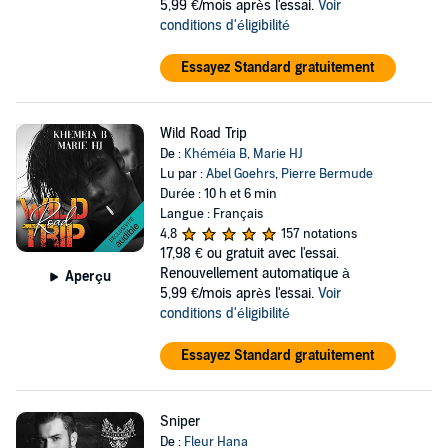
5,99 €/mois après l'essai.
Voir
conditions d'éligibilité
Essayez Standard gratuitement
Wild Road Trip
De :
Khéméia B
,
Marie HJ
Lu par :
Abel Goehrs
,
Pierre Bermude
Durée : 10 h et 6 min
Langue : Français
4,8
157 notations
17,98 €
ou gratuit avec l'essai.
Renouvellement automatique à
Aperçu
5,99 €/mois après l'essai.
Voir
conditions d'éligibilité
Essayez Standard gratuitement
Sniper
De :
Fleur Hana