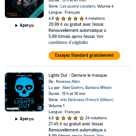
Durée : 13 h et 47 min
Série :
Les quatre cavaliers
, Volume 4
Langue : Français
4,8
4 notations
20,99 €
ou gratuit avec l'essai.
Aperçu
Renouvellement automatique à
5,99 €/mois après l'essai.
Voir
conditions d'éligibilité
Essayez Standard gratuitement
Lights Out - Derrière le masque
De :
Navessa Allen
Lu par :
Abel Goehrs
,
Barbara Wilson
Durée : 15 h et 18 min
Série :
Into Darkness (French Edition)
,
Volume 1
Langue : Français
4,6
24 notations
Aperçu
21,45 €
ou gratuit avec l'essai.
Renouvellement automatique à