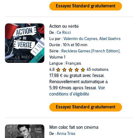
Essayez Standard gratuitement
Action ou vérité
De :
Ce Ricci
Lu par :
Valentin du Caynes
,
Abel Goehrs
Durée : 10 h et 50 min
Série :
Reckless Games [French Edition]
,
Volume 1
Langue : Français
4,8
45 notations
17,98 €
ou gratuit avec l'essai.
Renouvellement automatique à
5,99 €/mois après l'essai.
Voir
conditions d'éligibilité
Essayez Standard gratuitement
Mon coloc fait son cinéma
De :
Anna Triss