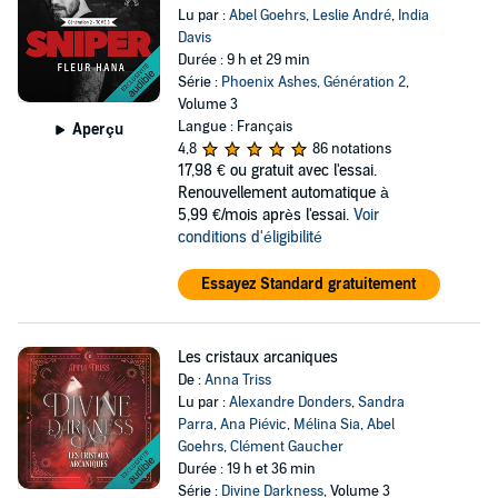
Lu par :
Abel Goehrs
,
Leslie André
,
India
Davis
Durée : 9 h et 29 min
Série :
Phoenix Ashes, Génération 2
,
Volume 3
Langue : Français
Aperçu
4,8
86 notations
17,98 €
ou gratuit avec l'essai.
Renouvellement automatique à
5,99 €/mois après l'essai.
Voir
conditions d'éligibilité
Essayez Standard gratuitement
Les cristaux arcaniques
De :
Anna Triss
Lu par :
Alexandre Donders
,
Sandra
Parra
,
Ana Piévic
,
Mélina Sia
,
Abel
Goehrs
,
Clément Gaucher
Durée : 19 h et 36 min
Série :
Divine Darkness
, Volume 3