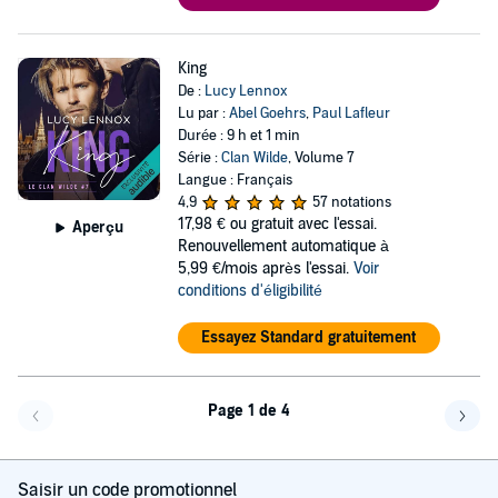
King
De :
Lucy Lennox
Lu par :
Abel Goehrs
,
Paul Lafleur
Durée : 9 h et 1 min
Série :
Clan Wilde
, Volume 7
Langue : Français
4,9
57 notations
17,98 €
ou gratuit avec l'essai.
Aperçu
Renouvellement automatique à
5,99 €/mois après l'essai.
Voir
conditions d'éligibilité
Essayez Standard gratuitement
Page 1 de 4
Page précédente
Page 
Saisir un code promotionnel