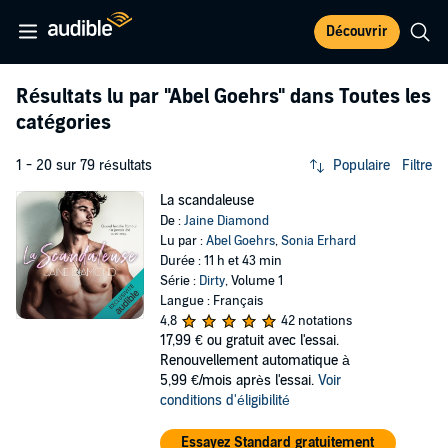
Découvrir
Résultats lu par
"Abel Goehrs"
dans Toutes les
catégories
1 - 20 sur 79 résultats
Populaire
Filtre
La scandaleuse
De :
Jaine Diamond
Lu par :
Abel Goehrs
,
Sonia Erhard
Durée : 11 h et 43 min
Série :
Dirty
, Volume 1
Langue : Français
4,8
42 notations
17,99 €
ou gratuit avec l'essai.
Renouvellement automatique à
5,99 €/mois après l'essai.
Voir
conditions d'éligibilité
Essayez Standard gratuitement