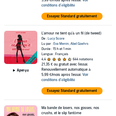
5,99 €/mois après l'essai.
Voir
conditions d'éligibilité
Essayez Standard gratuitement
L'amour ne tient qu'à un fil (de tweed)
De :
Lucy Score
Lu par :
Eva Menin
,
Abel Goehrs
Durée : 15 h et 1 min
Langue : Français
4,4
644 notations
21,35 €
ou gratuit avec l'essai.
Renouvellement automatique à
Aperçu
5,99 €/mois après l'essai.
Voir
conditions d'éligibilité
Essayez Standard gratuitement
Ma bande de losers, nos gosses, nos
crushs, et le slip fantôme