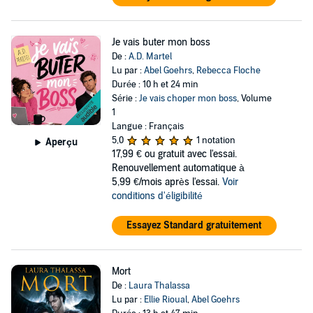
Je vais buter mon boss
De :
A.D. Martel
Lu par :
Abel Goehrs
,
Rebecca Floche
Durée : 10 h et 24 min
Série :
Je vais choper mon boss
, Volume
1
Langue : Français
5,0
1 notation
Aperçu
17,99 €
ou gratuit avec l'essai.
Renouvellement automatique à
5,99 €/mois après l'essai.
Voir
conditions d'éligibilité
Essayez Standard gratuitement
Mort
De :
Laura Thalassa
Lu par :
Ellie Rioual
,
Abel Goehrs