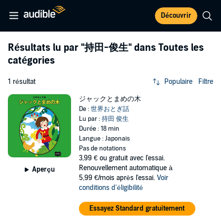
Découvrir
Résultats lu par
"持田-俊生"
dans Toutes les
catégories
1 résultat
Populaire
Filtre
ジャックとまめの木
De :
世界おとぎ話
Lu par :
持田 俊生
Durée : 18 min
Langue : Japonais
Pas de notations
3,99 €
ou gratuit avec l'essai.
Renouvellement automatique à
Aperçu
5,99 €/mois après l'essai.
Voir
conditions d'éligibilité
Essayez Standard gratuitement